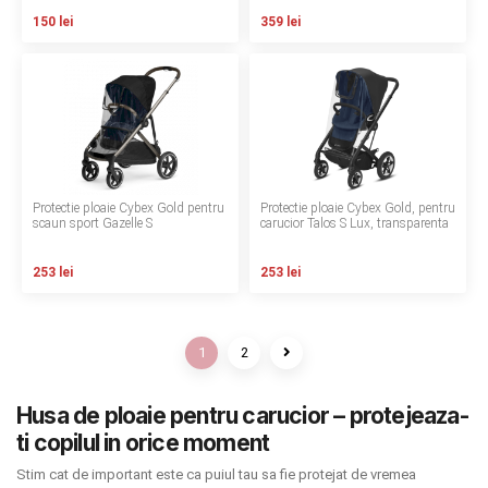
150 lei
359 lei
Protectie ploaie Cybex Gold pentru
Protectie ploaie Cybex Gold, pentru
scaun sport Gazelle S
carucior Talos S Lux, transparenta
253 lei
253 lei
1
2
Husa de ploaie pentru carucior – protejeaza-
ti copilul in orice moment
Stim cat de important este ca puiul tau sa fie protejat de vremea