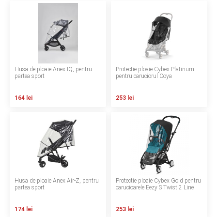
LA PLIMBARE
CAMERA COPILULUI
JUCARII
Husa de ploaie Anex IQ, pentru
Protectie ploaie Cybex Platinum
partea sport
pentru caruciorul Coya
MARSUPII BEBELUSI
164 lei
253 lei
LEAGANE COPII
BALANSOARE COPII
BABY MONITORS
HRANIRE SI DIVERSIFICARE
Husa de ploaie Anex Air-Z, pentru
Protectie ploaie Cybex Gold pentru
partea sport
carucioarele Eezy S Twist 2 Line
CASA SI CURATENIE
174 lei
253 lei