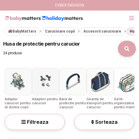
CYBEX FASHION
BabyMatters
Carucioare copii
Accesorii carucioare
Husa
GIFT CARD
Husa de protectie pentru carucior
Cybex Fashion
24 produse
Italbaby Collections
Branduri
CARUCIOARE COPII
Adaptor
Adaptori pentru
Bara de
Geanta de
Genti
carucior pentru
carucior
protectie pentru
transport pentru
organizatoare
al doilea copil
carucior
carucior
pentru mamici
SCAUNE AUTO
Filtreaza
Sorteaza
SCOICI AUTO