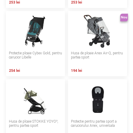
253 lei
253 lei
Contact
Nou
Copyright 2026 BabyMatters
Protectie ploaie Cybex Gold, pentru
Husa de ploaie Anex Air-Q, pentru
carucior Libelle
partea sport
254 lei
194 lei
Husa de ploaie STOKKE YOYO³,
Protectie pentru partea sport a
pentru partea sport
caruciorului Anex, universala