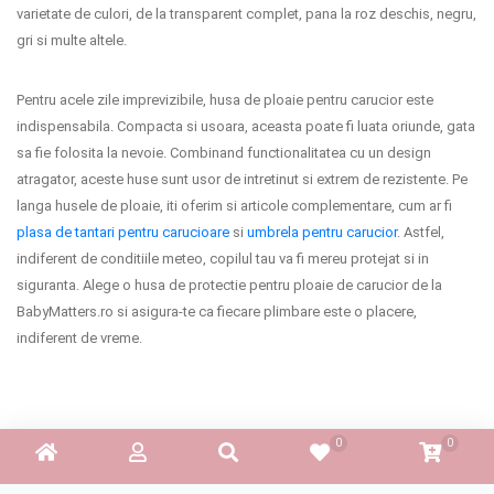
varietate de culori, de la transparent complet, pana la roz deschis, negru,
gri si multe altele.
Pentru acele zile imprevizibile, husa de ploaie pentru carucior este
indispensabila. Compacta si usoara, aceasta poate fi luata oriunde, gata
sa fie folosita la nevoie. Combinand functionalitatea cu un design
atragator, aceste huse sunt usor de intretinut si extrem de rezistente. Pe
langa husele de ploaie, iti oferim si articole complementare, cum ar fi
plasa de tantari pentru carucioare
si
umbrela pentru carucior
. Astfel,
indiferent de conditiile meteo, copilul tau va fi mereu protejat si in
siguranta. Alege o husa de protectie pentru ploaie de carucior de la
BabyMatters.ro si asigura-te ca fiecare plimbare este o placere,
indiferent de vreme.