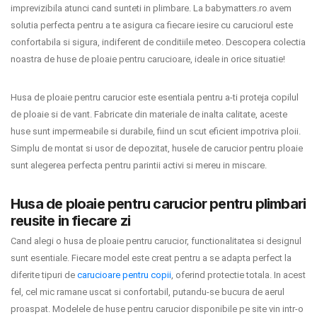
imprevizibila atunci cand sunteti in plimbare. La babymatters.ro avem
solutia perfecta pentru a te asigura ca fiecare iesire cu caruciorul este
confortabila si sigura, indiferent de conditiile meteo. Descopera colectia
noastra de huse de ploaie pentru carucioare, ideale in orice situatie!
Husa de ploaie pentru carucior este esentiala pentru a-ti proteja copilul
de ploaie si de vant. Fabricate din materiale de inalta calitate, aceste
huse sunt impermeabile si durabile, fiind un scut eficient impotriva ploii.
Simplu de montat si usor de depozitat, husele de carucior pentru ploaie
sunt alegerea perfecta pentru parintii activi si mereu in miscare.
Husa de ploaie pentru carucior pentru plimbari
reusite in fiecare zi
Cand alegi o husa de ploaie pentru carucior, functionalitatea si designul
sunt esentiale. Fiecare model este creat pentru a se adapta perfect la
diferite tipuri de
carucioare pentru copii
, oferind protectie totala. In acest
fel, cel mic ramane uscat si confortabil, putandu-se bucura de aerul
proaspat. Modelele de huse pentru carucior disponibile pe site vin intr-o