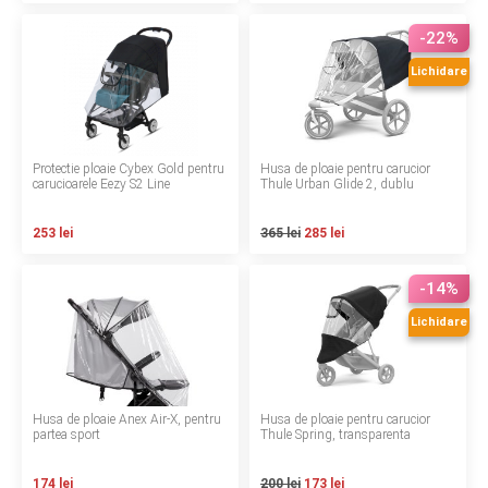
INGRIJIRE PERSONALA
-22%
BAIE SI TOALETA
Lichidare
Informatii companie
Protectie ploaie Cybex Gold pentru
Husa de ploaie pentru carucior
carucioarele Eezy S2 Line
Thule Urban Glide 2, dublu
Despre noi
253 lei
365 lei
285 lei
Blog
-14%
Regulament giveaway
Lichidare
Showroom
Depozit
Husa de ploaie Anex Air-X, pentru
Husa de ploaie pentru carucior
Q & A
partea sport
Thule Spring, transparenta
Branduri
174 lei
200 lei
173 lei