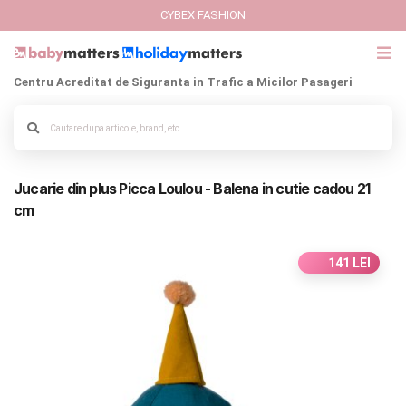
CYBEX FASHION
Centru Acreditat de Siguranta in Trafic a Micilor Pasageri
GIFT CARD
Alege culoarea cadrului
Cybex Fashion
Jucarie din plus Picca Loulou - Balena in cutie cadou 21
Italbaby Collections
cm
Branduri
141 LEI
CARUCIOARE COPII
SCAUNE AUTO
SCOICI AUTO