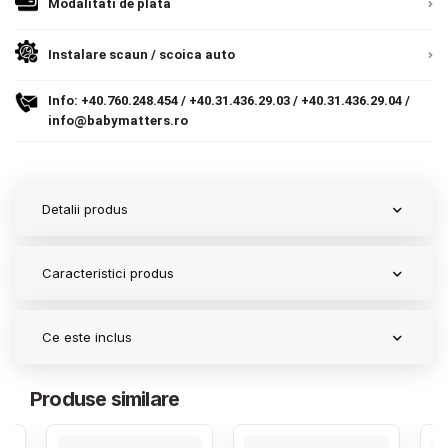
Modalitati de plata
9.305 lei
Termeni si conditii
TVA inclus
Instalare scaun / scoica auto
Politica de confidentialitate
Adauga in cos
Info:
+40.760.248.454
/
+40.31.436.29.03
/
+40.31.436.29.04
/
Politica de utilizare cookie-uri
info@babymatters.ro
Modalitati de plata
Politica de livrare si retur
Detalii produs
Formular de retur
Caracteristici produs
Garantia produselor
Instalare scaune/scoici auto
Ce este inclus
ANPC
Produse similare
ANPC SAL
SOL