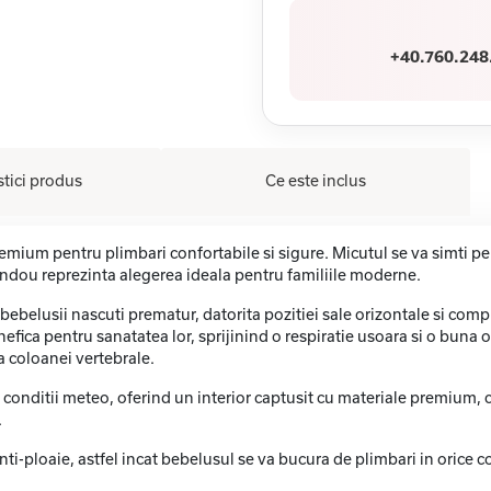
+40.760.248
stici produs
Ce este inclus
emium pentru plimbari confortabile si sigure. Micutul se va simti pe
andou reprezinta alegerea ideala pentru familiile moderne.
belusii nascuti prematur, datorita pozitiei sale orizontale si compl
nefica pentru sanatatea lor, sprijinind o respiratie usoara si o bun
a coloanei vertebrale.
conditii meteo, oferind un interior captusit cu materiale premium, c
.
i-ploaie, astfel incat bebelusul se va bucura de plimbari in orice co