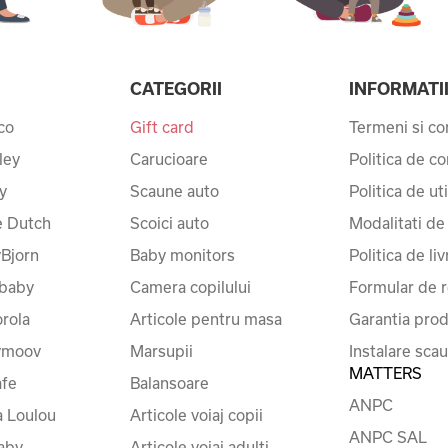
CATEGORII
INFORMATI
co
Gift card
Termeni si con
ley
Carucioare
Politica de co
y
Scaune auto
Politica de ut
le Dutch
Scoici auto
Modalitati de
Bjorn
Baby monitors
Politica de liv
baby
Camera copilului
Formular de r
rola
Articole pentru masa
Garantia prod
ymoov
Marsupii
Instalare sca
MATTERS
fe
Balansoare
ANPC
a Loulou
Articole voiaj copii
ANPC SAL
baby
Articole voiaj adulti