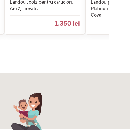
Landou Joolz pentru caruciorul
Landou pentru car
Aer2, inovativ
Platinum Fold Lux 
Coya
1.350 lei