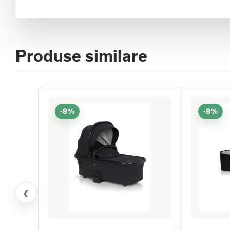
Produse similare
-8%
-8%
‹