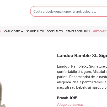
Y
CARUCIOARE
SCAUNE AUTO
SCOICI AUTO
CAMERA COPILULUI
GIFT CARD
Landou Ramble XL Signa
Landoul Ramble XL Signature de
confortabile si sigure. Micutul
parinti. Recomandat de la naste
alegerea ideala pentru familii
nascuti sau bebelusii nascuti pr
Brand:
JOIE
Alege culoarea: