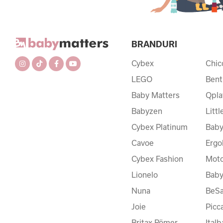
BRANDURI
Cybex
Chic
LEGO
Bent
Baby Matters
Qpla
Babyzen
Litt
Cybex Platinum
Baby
Cavoe
Ergo
Cybex Fashion
Moto
Lionelo
Bab
Nuna
BeSa
Joie
Picc
Britax Römer
Ital