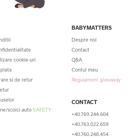
I
BABYMATTERS
ditii
Despre noi
nfidentialitate
Contact
ilizare cookie-uri
Q&A
 plata
Contul meu
rare si de retur
Regulament giveaway
etur
uselor
CONTACT
une/scoici auto
SAFETY
+40.769.244.604
+40.763.022.659
+40.760.248.454