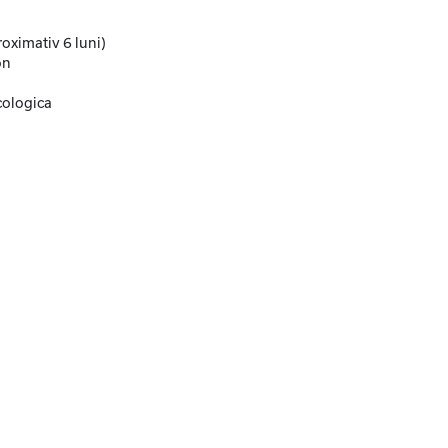
oximativ 6 luni)
on
cologica