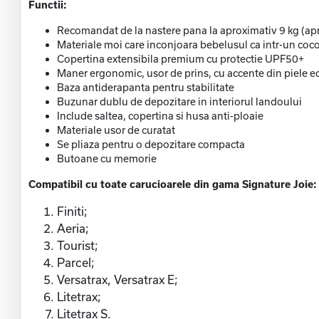
Functii:
Recomandat de la nastere pana la aproximativ 9 kg (apr
Materiale moi care inconjoara bebelusul ca intr-un coc
Copertina extensibila premium cu protectie UPF50+
Maner ergonomic, usor de prins, cu accente din piele e
Baza antiderapanta pentru stabilitate
Buzunar dublu de depozitare in interiorul landoului
Include saltea, copertina si husa anti-ploaie
Materiale usor de curatat
Se pliaza pentru o depozitare compacta
Butoane cu memorie
Compatibil cu toate carucioarele din gama Signature Joie:
Finiti;
Aeria;
Tourist;
Parcel;
Versatrax, Versatrax E;
Litetrax;
Litetrax S.