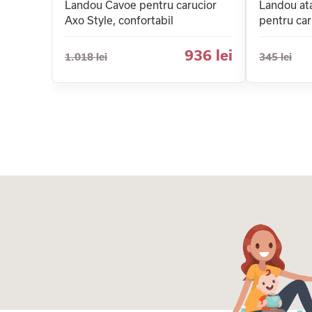
Landou Cavoe pentru carucior
Landou ata
Axo Style, confortabil
pentru car
936 lei
1.018 lei
345 lei