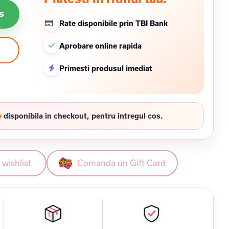
s
Rate disponibile prin TBI Bank
Aprobare online rapida
Primesti produsul imediat
e
disponibila in checkout, pentru intregul cos.
wishlist
Comanda un Gift Card