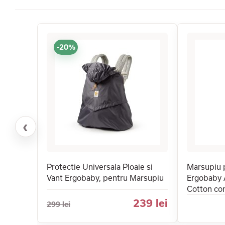
-20%
‹
Protectie Universala Ploaie si
Marsupiu 
Vant Ergobaby, pentru Marsupiu
Ergobaby 
Cotton conf
239 lei
299 lei