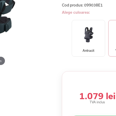
Cod produs:
099038E1
Alege culoarea:
Antracit
m
1.079 lei
TVA inclus