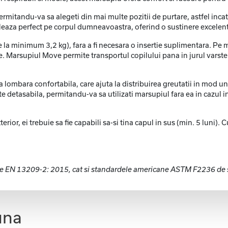
rmitandu-va sa alegeti din mai multe pozitii de purtare, astfel incat
eaza perfect pe corpul dumneavoastra, oferind o sustinere excelenta 
 la minimum 3,2 kg), fara a fi necesara o insertie suplimentara. Pe 
re. Marsupiul Move permite transportul copilului pana in jurul vars
ombara confortabila, care ajuta la distribuirea greutatii in mod unif
e detasabila, permitandu-va sa utilizati marsupiul fara ea in cazul in 
erior, ei trebuie sa fie capabili sa-si tina capul in sus (min. 5 luni).
 EN 13209-2: 2015, cat si standardele americane ASTM F2236 de s
una