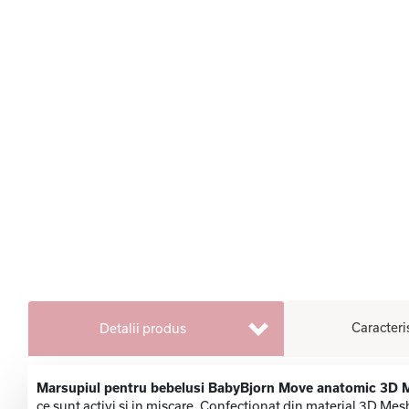
Caracteri
Detalii produs
Marsupiul pentru bebelusi BabyBjorn Move anatomic 3D
ce sunt activi si in miscare. Confectionat din material 3D Mesh