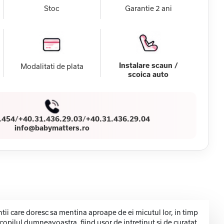
Stoc
Garantie 2 ani
Instalare scaun /
Modalitati de plata
scoica auto
.454
/
+40.31.436.29.03
/
+40.31.436.29.04
info@babymatters.ro
ntii care doresc sa mentina aproape de ei micutul lor, in timp
copilul dumneavoastra, fiind usor de intretinut si de curatat.