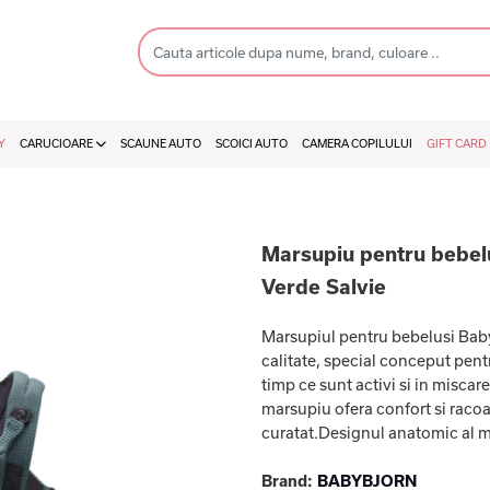
Y
CARUCIOARE
SCAUNE AUTO
SCOICI AUTO
CAMERA COPILULUI
GIFT CARD
Marsupiu pentru bebel
Verde Salvie
Marsupiul pentru bebelusi Bab
calitate, special conceput pentr
timp ce sunt activi si in miscar
marsupiu ofera confort si racoa
curatat.Designul anatomic al m 
Brand:
BABYBJORN