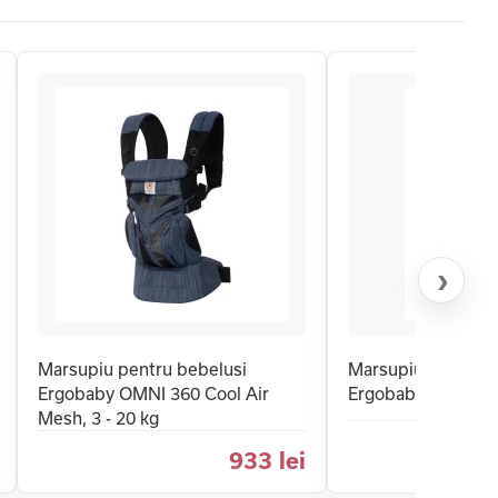
›
Marsupiu pentru bebelusi
Marsupiu Ergonomi
Ergobaby OMNI 360 Cool Air
Ergobaby Omni 36
Mesh, 3 - 20 kg
933 lei