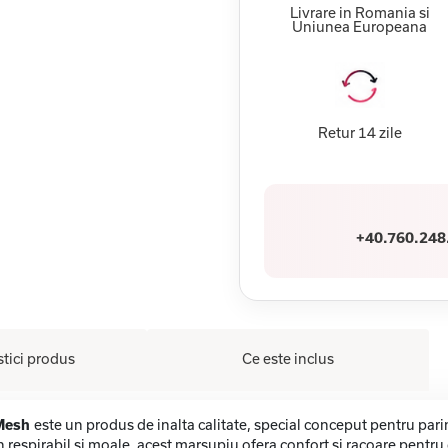
Livrare in Romania si
Uniunea Europeana
Retur 14 zile
+40.760.248
stici produs
Ce este inclus
 Mesh
este un produs de inalta calitate, special conceput pentru pari
 respirabil si moale, acest marsupiu ofera confort si racoare pentru 