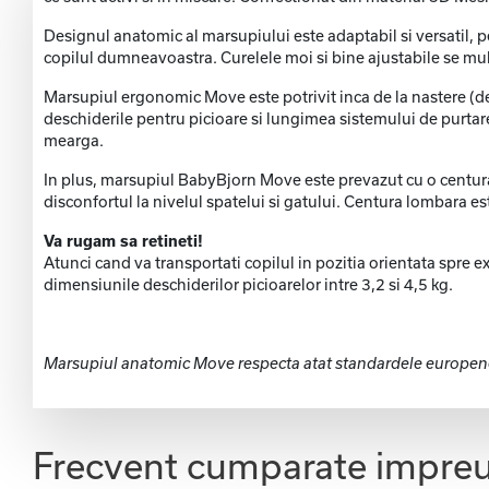
Designul anatomic al marsupiului este adaptabil si versatil, pe
copilul dumneavoastra. Curelele moi si bine ajustabile se mul
Marsupiul ergonomic Move este potrivit inca de la nastere (de
deschiderile pentru picioare si lungimea sistemului de purta
mearga.
In plus, marsupiul BabyBjorn Move este prevazut cu o centura l
disconfortul la nivelul spatelui si gatului. Centura lombara est
Va rugam sa retineti!
Atunci cand va transportati copilul in pozitia orientata spre ext
dimensiunile deschiderilor picioarelor intre 3,2 si 4,5 kg.
Marsupiul anatomic Move respecta atat standardele europene
Frecvent cumparate impre