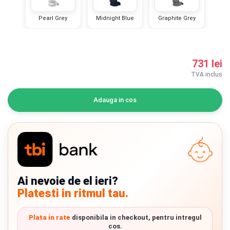
INGRIJIRE PERSONALA
Pearl Grey
Midnight Blue
Graphite Grey
BAIE SI TOALETA
731 lei
Informatii companie
TVA inclus
Despre noi
Adauga in cos
Blog
Regulament giveaway
Showroom
Ai nevoie de el ieri?
Depozit
Chrome cu detalii negre
3246 lei
Platesti in ritmul tau.
Q & A
Verde cu detalii negre
5646 lei
Plata in rate
disponibila in checkout, pentru intregul
Branduri
cos.