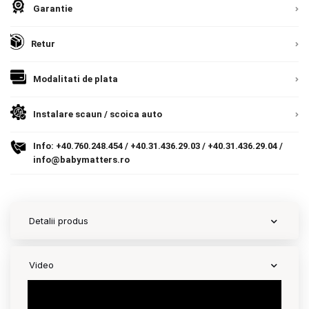
Garantie
Contact
Retur
Copyright 2026 BabyMatters
Modalitati de plata
Instalare scaun / scoica auto
Info:
+40.760.248.454
/
+40.31.436.29.03
/
+40.31.436.29.04
/
info@babymatters.ro
Detalii produs
Video