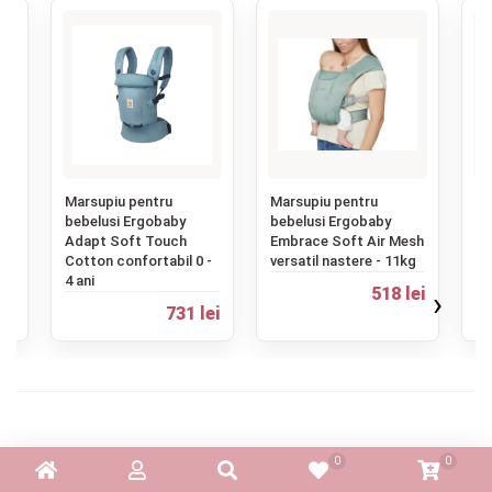
‹
Marsupiu pentru
Marsupiu pentru
Ma
bebelusi Ergobaby
bebelusi Ergobaby
be
Adapt Soft Touch
Embrace Soft Air Mesh
Aw
Cotton confortabil 0 -
versatil nastere - 11kg
an
4 ani
ei
518 lei
›
67
731 lei