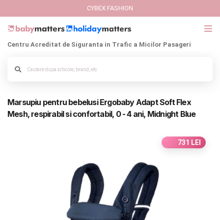
CYBEX FASHION
Centru Acreditat de Siguranta in Trafic a Micilor Pasageri
GIFT CARD
Cybex Fashion
Alege culoarea cadrului
Marsupiu pentru bebelusi Ergobaby Adapt Soft Flex
Italbaby Collections
Mesh, respirabil si confortabil, 0 - 4 ani, Midnight Blue
Branduri
731 LEI
CARUCIOARE COPII
SCAUNE AUTO
SCOICI AUTO