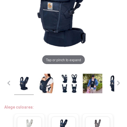
LA PLIMBARE
CAMERA COPILULUI
JUCARII
MARSUPII BEBELUSI
Chrome cu detalii negre
3246 lei
Tap or pinch to expand
LEAGANE COPII
BALANSOARE COPII
Verde cu detalii negre
5646 lei
BABY MONITORS
Alege culoarea cadrului
HRANIRE SI DIVERSIFICARE
Alege culoarea:
CASA SI CURATENIE