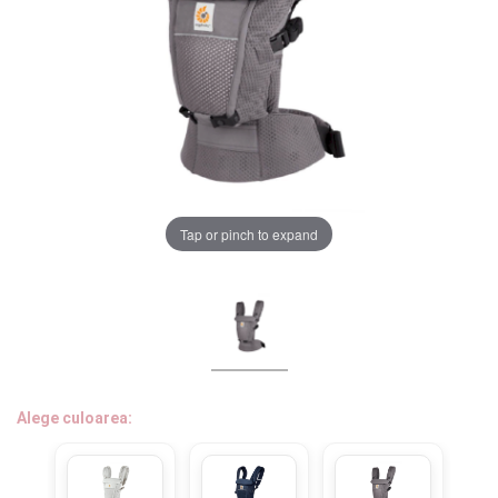
LA PLIMBARE
CAMERA COPILULUI
JUCARII
MARSUPII BEBELUSI
Chrome cu detalii negre
3246 lei
Tap or pinch to expand
LEAGANE COPII
BALANSOARE COPII
Verde cu detalii negre
5646 lei
BABY MONITORS
Alege culoarea cadrului
HRANIRE SI DIVERSIFICARE
Alege culoarea:
CASA SI CURATENIE