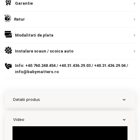
Garantie
Contact
Retur
Copyright 2026 BabyMatters
Modalitati de plata
Instalare scaun / scoica auto
Info:
+40.760.248.454
/
+40.31.436.29.03
/
+40.31.436.29.04
/
info@babymatters.ro
Detalii produs
Video