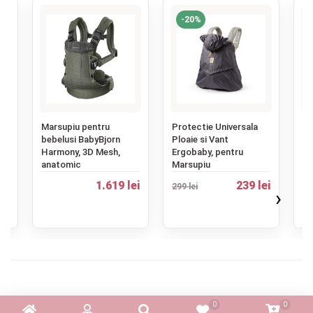
-20%
‹
Marsupiu pentru
Protectie Universala
Ma
bebelusi BabyBjorn
Ploaie si Vant
be
Harmony, 3D Mesh,
Ergobaby, pentru
OM
anatomic
Marsupiu
Me
11
1.619 lei
239 lei
299 lei
›
ei