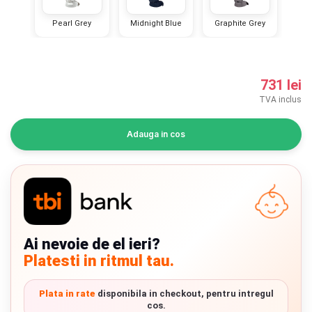
INGRIJIRE PERSONALA
Pearl Grey
Midnight Blue
Graphite Grey
BAIE SI TOALETA
731 lei
Informatii companie
TVA inclus
Despre noi
Adauga in cos
Blog
Regulament giveaway
Showroom
Ai nevoie de el ieri?
Depozit
Chrome cu detalii negre
3246 lei
Platesti in ritmul tau.
Q & A
Plata in rate
disponibila in checkout, pentru intregul
Verde cu detalii negre
5646 lei
Branduri
cos.