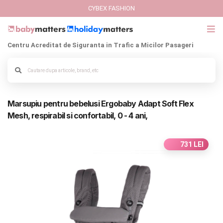
CYBEX FASHION
Centru Acreditat de Siguranta in Trafic a Micilor Pasageri
GIFT CARD
Cybex Fashion
Alege culoarea cadrului
Marsupiu pentru bebelusi Ergobaby Adapt Soft Flex
Italbaby Collections
Mesh, respirabil si confortabil, 0 - 4 ani,
Branduri
731 LEI
CARUCIOARE COPII
SCAUNE AUTO
SCOICI AUTO