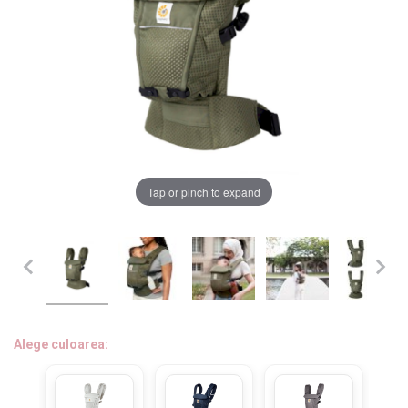
LA PLIMBARE
CAMERA COPILULUI
JUCARII
MARSUPII BEBELUSI
Chrome cu detalii negre
3246 lei
Tap or pinch to expand
LEAGANE COPII
Verde cu detalii negre
5646 lei
BALANSOARE COPII
BABY MONITORS
Alege culoarea cadrului
HRANIRE SI DIVERSIFICARE
Alege culoarea:
CASA SI CURATENIE