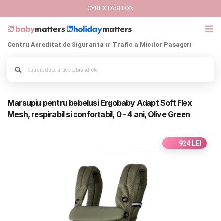
CYBEX FASHION
Centru Acreditat de Siguranta in Trafic a Micilor Pasageri
GIFT CARD
Cybex Fashion
Alege culoarea cadrului
Marsupiu pentru bebelusi Ergobaby Adapt Soft Flex
Italbaby Collections
Mesh, respirabil si confortabil, 0 - 4 ani, Olive Green
Branduri
924 LEI
CARUCIOARE COPII
SCAUNE AUTO
SCOICI AUTO