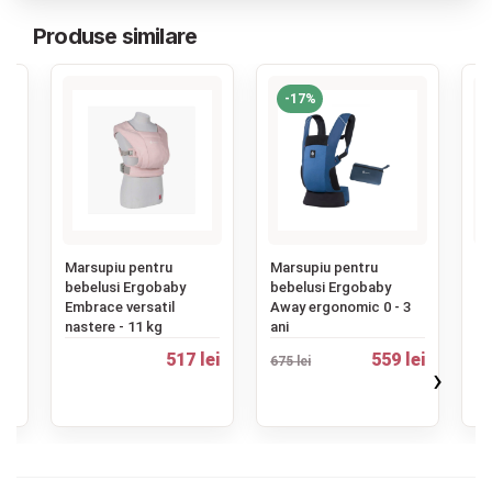
Produse similare
-17%
‹
Marsupiu pentru
Marsupiu pentru
Ma
bebelusi Ergobaby
bebelusi Ergobaby
An
Embrace versatil
Away ergonomic 0 - 3
0-
nastere - 11 kg
ani
Ma
ei
517 lei
559 lei
675 lei
›