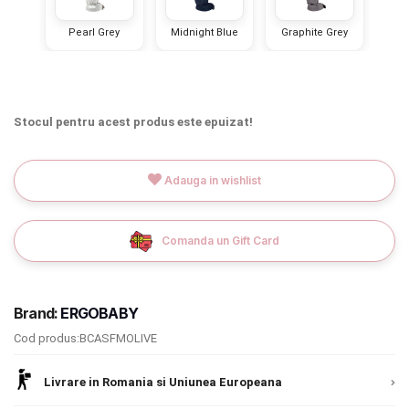
INGRIJIRE PERSONALA
Pearl Grey
Midnight Blue
Graphite Grey
BAIE SI TOALETA
Informatii companie
Stocul pentru acest produs este epuizat!
Despre noi
Adauga in wishlist
Blog
Comanda un Gift Card
Regulament giveaway
Showroom
Brand:
ERGOBABY
Chrome cu detalii negre
3246 lei
Depozit
Cod produs:BCASFMOLIVE
Q & A
Verde cu detalii negre
5646 lei
Livrare in Romania si Uniunea Europeana
Branduri