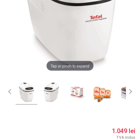
LA PLIMBARE
CAMERA COPILULUI
JUCARII
MARSUPII BEBELUSI
Chrome cu detalii negre
3246 lei
Tap or pinch to expand
LEAGANE COPII
Verde cu detalii negre
5646 lei
BALANSOARE COPII
BABY MONITORS
Alege culoarea cadrului
HRANIRE SI DIVERSIFICARE
CASA SI CURATENIE
1.049 lei
TVA inclus