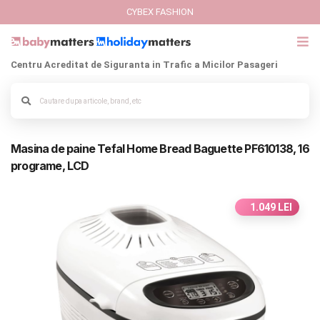
CYBEX FASHION
Centru Acreditat de Siguranta in Trafic a Micilor Pasageri
GIFT CARD
Alege culoarea cadrului
Cybex Fashion
Masina de paine Tefal Home Bread Baguette PF610138, 16
Italbaby Collections
programe, LCD
Branduri
1.049 LEI
CARUCIOARE COPII
SCAUNE AUTO
SCOICI AUTO