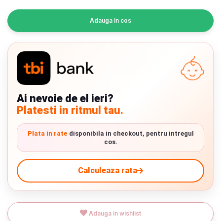
INGRIJIRE PERSONALA
Adauga in cos
BAIE SI TOALETA
Informatii companie
Despre noi
Ai nevoie de el ieri?
Platesti in ritmul tau.
Blog
Regulament giveaway
Plata in rate
disponibila in checkout, pentru intregul
cos.
Showroom
Chrome cu detalii negre
3246 lei
Calculeaza rata
Depozit
Q & A
Verde cu detalii negre
5646 lei
Livrare prin curier in Romania si in Uniunea
Adauga in wishlist
Branduri