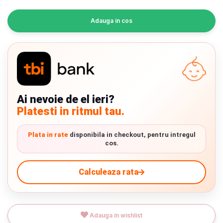
INGRIJIRE PERSONALA
Adauga in cos
BAIE SI TOALETA
Informatii companie
Despre noi
Ai nevoie de el ieri?
Platesti in ritmul tau.
Blog
Regulament giveaway
Plata in rate
disponibila in checkout, pentru intregul
cos.
Showroom
Calculeaza rata
Depozit
Chrome cu detalii negre
3246 lei
Q & A
Verde cu detalii negre
5646 lei
Adauga in wishlist
Branduri