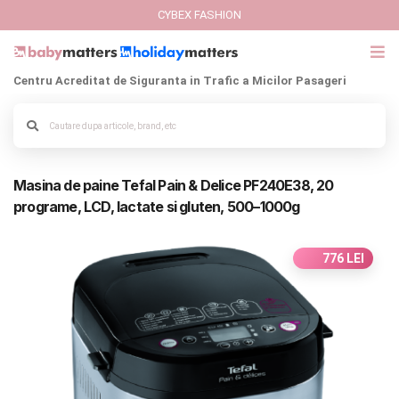
CYBEX FASHION
Centru Acreditat de Siguranta in Trafic a Micilor Pasageri
GIFT CARD
Cybex Fashion
Alege culoarea cadrului
Masina de paine Tefal Pain & Delice PF240E38, 20
Italbaby Collections
programe, LCD, lactate si gluten, 500–1000g
Branduri
776 LEI
CARUCIOARE COPII
SCAUNE AUTO
SCOICI AUTO