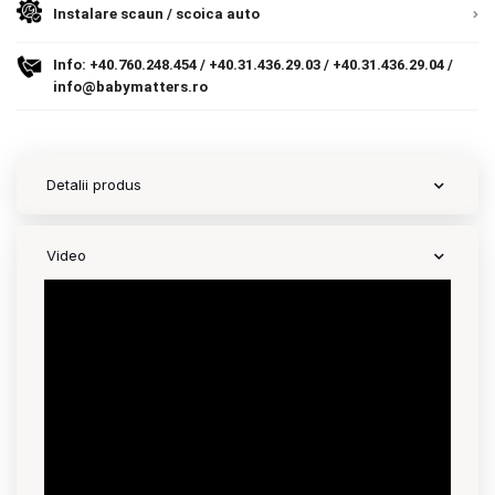
Instalare scaun / scoica auto
Contact
Info:
+40.760.248.454
/
+40.31.436.29.03
/
+40.31.436.29.04
/
info@babymatters.ro
Copyright 2026 BabyMatters
Detalii produs
Video