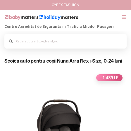
CYBEX FASHION
Centru Acreditat de Siguranta in Trafic a Micilor Pasageri
GIFT CARD
Alege culoarea cadrului
Cybex Fashion
Scoica auto pentru copii Nuna Arra Flex i-Size, 0-24 luni
Italbaby Collections
Branduri
1.489 LEI
CARUCIOARE COPII
SCAUNE AUTO
SCOICI AUTO