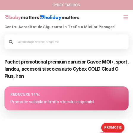
CYBEX FASHION
Centru Acreditat de Siguranta in Trafic a Micilor Pasageri
GIFT CARD
Cybex Fashion
Alege culoarea cadrului
Pachet promotional premium carucior Cavoe MOI+, sport,
Italbaby Collections
landou, accesorii si scoica auto Cybex GOLD Cloud G
Plus, Iron
Branduri
CARUCIOARE COPII
REDUCERE 14%:
Promotie valabila in limita stocului disponibil.
SCAUNE AUTO
SCOICI AUTO
PROMOTIE