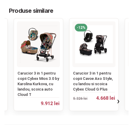
Produse similare
-12%
‹
u
Carucior 3 in 1 pentru
Carucior 3 in 1 pentru
Ca
copii Cybex Mios 3.0 by
copii Cavoe Axo Style,
co
Karolina Kurkova, cu
cu landou si scoica
cu
landou, scoica auto
Cybex Cloud G Plus
au
Cloud T
Si
ei
4.668 lei
›
5.326 lei
9.912 lei
5.