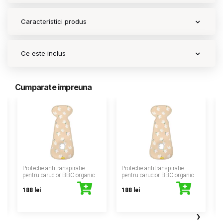
Caracteristici produs
Ce este inclus
Cumparate impreuna
‹
Protectie antitranspiratie
Protectie antitranspiratie
P
pentru carucior BBC organic
pentru carucior BBC organic
188 lei
188 lei
›