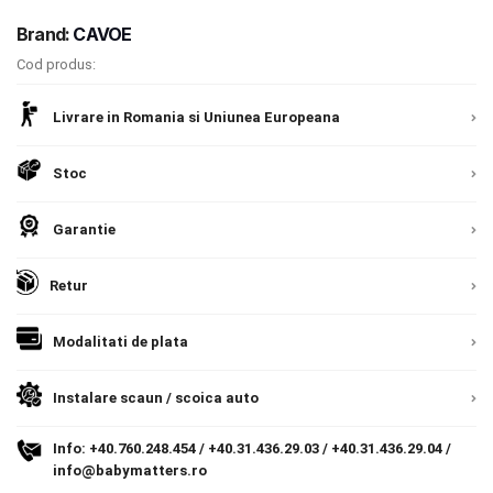
Termeni si conditii
Brand:
CAVOE
9.305 lei
Cod produs:
Politica de confidentialitate
TVA inclus
Livrare in Romania si Uniunea Europeana
Politica de utilizare cookie-uri
Adauga in cos
Modalitati de plata
Stoc
Politica de livrare si retur
Garantie
Formular de retur
Livrare prin curier in Romania si in Uniunea
Retur
Europeana. Toate comenzile sunt expediate din
Garantia produselor
Detalii
Romania, direct la client.
Detalii
Modalitati de plata
Instalare scaune/scoici auto
ANPC
Instalare scaun / scoica auto
ANPC SAL
Info:
+40.760.248.454
/
+40.31.436.29.03
/
+40.31.436.29.04
/
info@babymatters.ro
SOL