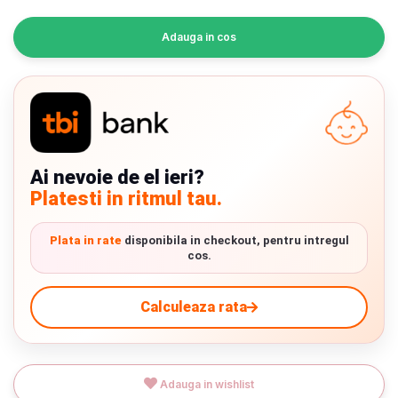
INGRIJIRE PERSONALA
Adauga in cos
BAIE SI TOALETA
Informatii companie
Despre noi
Ai nevoie de el ieri?
Platesti in ritmul tau.
Blog
Regulament giveaway
Plata in rate
disponibila in checkout, pentru intregul
cos.
Showroom
Calculeaza rata
Depozit
Chrome cu detalii negre
3246 lei
Q & A
Adauga in wishlist
Branduri
Verde cu detalii negre
5646 lei