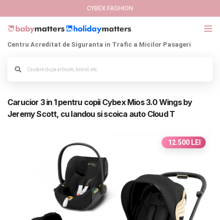
CYBEX FASHION
Centru Acreditat de Siguranta in Trafic a Micilor Pasageri
GIFT CARD
Cybex Fashion
Alege culoarea cadrului
Carucior 3 in 1 pentru copii Cybex Mios 3.0 Wings by
Italbaby Collections
Jeremy Scott, cu landou si scoica auto Cloud T
Branduri
12.500 LEI
CARUCIOARE COPII
SCAUNE AUTO
SCOICI AUTO