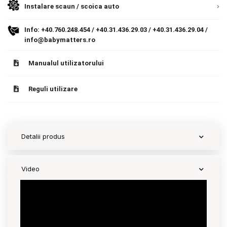
Instalare scaun / scoica auto
Contact
Info:
+40.760.248.454
/
+40.31.436.29.03
/
+40.31.436.29.04
/
info@babymatters.ro
Copyright 2026 BabyMatters
Manualul utilizatorului
Reguli utilizare
Detalii produs
Video