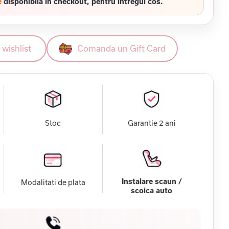
e
disponibila in checkout, pentru intregul cos.
wishlist
Comanda un Gift Card
Stoc
Garantie 2 ani
Instalare scaun /
Modalitati de plata
scoica auto