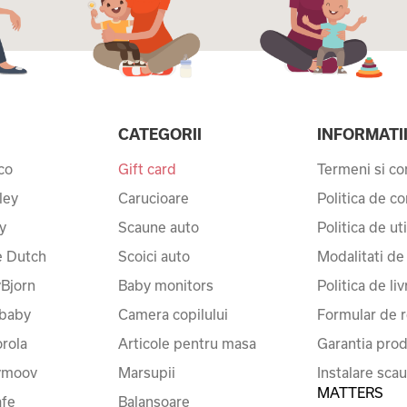
CATEGORII
INFORMATI
co
Gift card
Termeni si con
ley
Carucioare
Politica de co
y
Scaune auto
Politica de ut
le Dutch
Scoici auto
Modalitati de
Bjorn
Baby monitors
Politica de liv
baby
Camera copilului
Formular de r
rola
Articole pentru masa
Garantia prod
ymoov
Marsupii
Instalare sca
MATTERS
fe
Balansoare