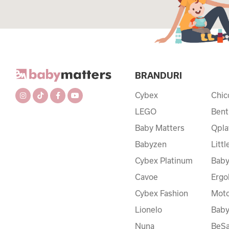
BRANDURI
Cybex
Chic
LEGO
Bent
Baby Matters
Qpla
Babyzen
Litt
Cybex Platinum
Baby
Cavoe
Ergo
Cybex Fashion
Moto
Lionelo
Bab
Nuna
BeSa