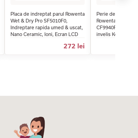
Placa de indreptat parul Rowenta
Perie de par repar
Wet & Dry Pro SF5010F0,
Rowenta Hair Ther
Indreptare rapida umed & uscat,
CF9940F0, Thermal
Nano Ceramic, Ioni, Ecran LCD
invelis Keratin
272 lei