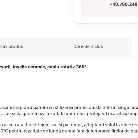
+40.760.248
stici produs
Ce este inclus
rii, invelis ceramic, cablu rotativ 360°
ea rapida a parului cu stilizarea profesionista intr-un singur apara
nica, aceasta garanteaza rezultate uniforme, protejand in acelasi timp
 a crea atat bucle lejere, cat si par drept, adaptand stilul la orice o
°C pentru rezultate de lunga durata fara deteriorarea firelor de par