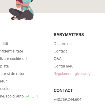
I
BABYMATTERS
ditii
Despre noi
nfidentialitate
Contact
ilizare cookie-uri
Q&A
 plata
Contul meu
rare si de retur
Regulament giveaway
etur
uselor
CONTACT
une/scoici auto
SAFETY
+40.769.244.604