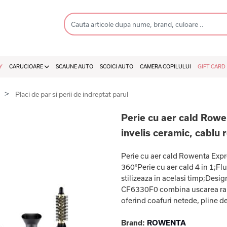
Y
CARUCIOARE
SCAUNE AUTO
SCOICI AUTO
CAMERA COPILULUI
GIFT CARD
r
Placi de par si perii de indreptat parul
Perie cu aer cald Rowe
invelis ceramic, cablu 
Perie cu aer cald Rowenta Expre
360°Perie cu aer cald 4 in 1;Fl
stilizeaza in acelasi timp;Des
CF6330F0 combina uscarea rapida
oferind coafuri netede, pline de 
Brand:
ROWENTA