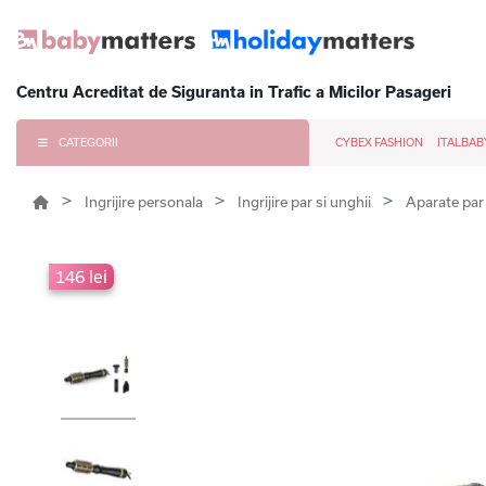
Centru Acreditat de Siguranta in Trafic a Micilor Pasageri
CATEGORII
CYBEX FASHION
ITALBAB
Ingrijire personala
Ingrijire par si unghii
Aparate pa
146 lei