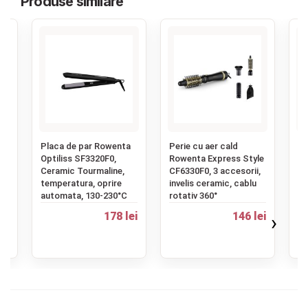
Produse similare
Contact
Copyright 2026 BabyMatters
‹
a
Placa de par Rowenta
Perie cu aer cald
Pl
ld
Optiliss SF3320F0,
Rowenta Express Style
Ex
Ceramic Tourmaline,
CF6330F0, 3 accesorii,
SF
temperatura, oprire
invelis ceramic, cablu
tr
automata, 130‑230°C
rotativ 360°
pa
ei
178 lei
146 lei
›