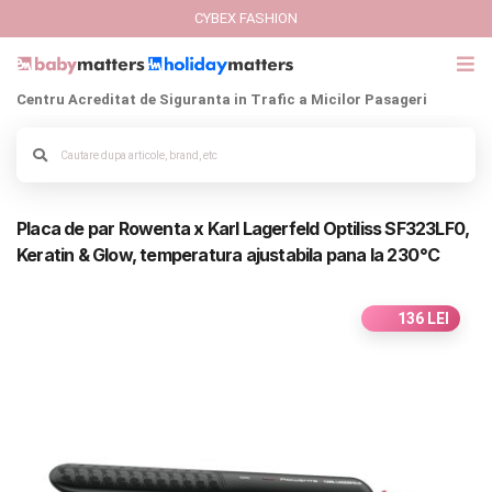
CYBEX FASHION
Centru Acreditat de Siguranta in Trafic a Micilor Pasageri
GIFT CARD
Alege culoarea cadrului
Cybex Fashion
Placa de par Rowenta x Karl Lagerfeld Optiliss SF323LF0,
Italbaby Collections
Keratin & Glow, temperatura ajustabila pana la 230 °C
Branduri
136 LEI
CARUCIOARE COPII
SCAUNE AUTO
SCOICI AUTO