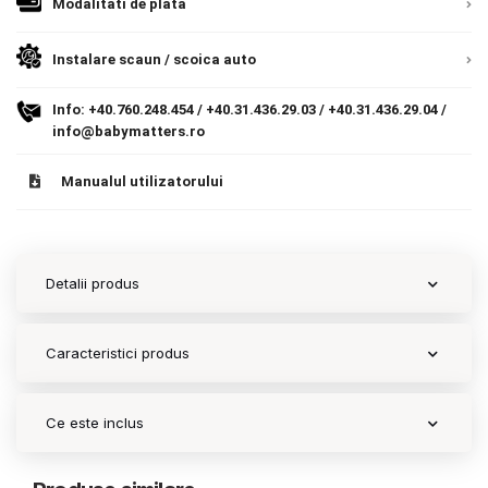
Modalitati de plata
9.305 lei
Termeni si conditii
TVA inclus
Instalare scaun / scoica auto
Politica de confidentialitate
Adauga in cos
Info:
+40.760.248.454
/
+40.31.436.29.03
/
+40.31.436.29.04
/
Politica de utilizare cookie-uri
info@babymatters.ro
Modalitati de plata
Manualul utilizatorului
Politica de livrare si retur
Formular de retur
Detalii produs
Garantia produselor
Instalare scaune/scoici auto
Caracteristici produs
ANPC
Ce este inclus
ANPC SAL
SOL