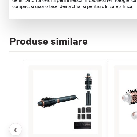
dens. Datorita celor 3 perii interschimbabile si tehnologiei cu
compact si usor o face ideala chiar si pentru utilizare zilnica.
Produse similare
‹