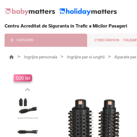
Centru Acreditat de Siguranta in Trafic a Micilor Pasageri
CATEGORII
CYBEX FASHION
ITALBAB
Ingrijire personala
Ingrijire par si unghii
Aparate pa
500 lei