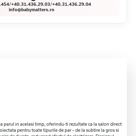
.454
/
+40.31.436.29.03
/
+40.31.436.29.04
info@babymatters.ro
arul in acelasi timp, oferindu-ti rezultate ca la salon direct
ectata pentru toate tipurile de par – de la subtire la gros si