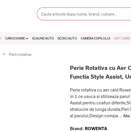
Y
CARUCIOARE
SCAUNE AUTO
SCOICI AUTO
CAMERA COPILULUI
GIFT CARD
r
Perii rotative
Perie Rotativa cu Aer
Functia Style Assist, U
Perie rotativa cu aer cald Ro
in 1 ce usuca si stilizeaza parul
Assist pentru coafuri diferite;St
stralucire de lunga durata;Peri
al parului;Design compa ...
Mai
Brand:
ROWENTA