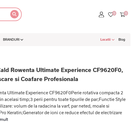
BRANDURI
Locatii
Blog
 Cald Rowenta Ultimate Experience CF9620F0,
scare si Coafare Profesionala
wenta Ultimate Experience CF9620F0Perie rotativa compacta 2
 in acelasi timp;3 perii pentru toate tipurile de par;Functie Style
ilizare: volum de la radacina la varf, par neted, moale si
 Pro Keratin;Generator de ioni ce reduce efectul de electrizare
 mult