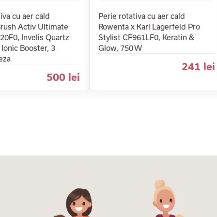
iva cu aer cald
Perie rotativa cu aer cald
rush Activ Ultimate
Rowenta x Karl Lagerfeld Pro
0F0, Invelis Quartz
Stylist CF961LF0, Keratin &
Ionic Booster, 3
Glow, 750 W
eza
241 lei
500 lei