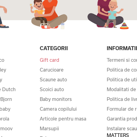
CATEGORII
INFORMATI
co
Gift card
Termeni si con
ley
Carucioare
Politica de co
y
Scaune auto
Politica de ut
le Dutch
Scoici auto
Modalitati de
Bjorn
Baby monitors
Politica de liv
baby
Camera copilului
Formular de r
rola
Articole pentru masa
Garantia prod
ymoov
Marsupii
Instalare sca
MATTERS