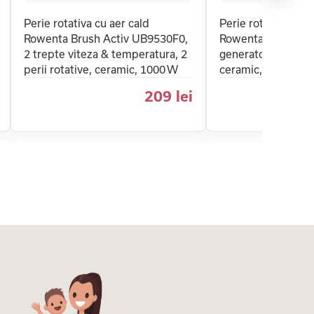
Perie rotativa cu aer cald
Perie rotativa cu a
Rowenta Brush Activ UB9530F0,
Rowenta Brush Ac
2 trepte viteza & temperatura, 2
generator de ioni &
perii rotative, ceramic, 1000 W
ceramic, 1000 W
209 lei