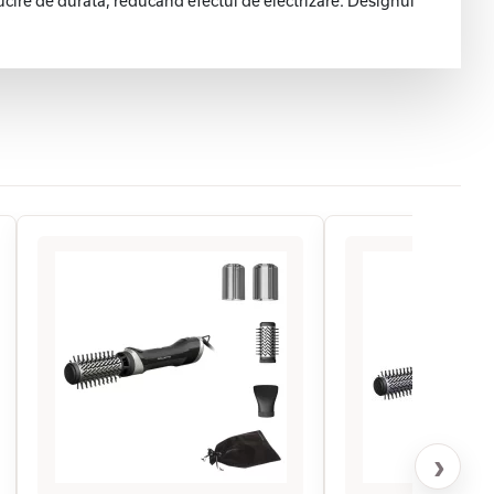
lucire de durata, reducand efectul de electrizare. Designul
›