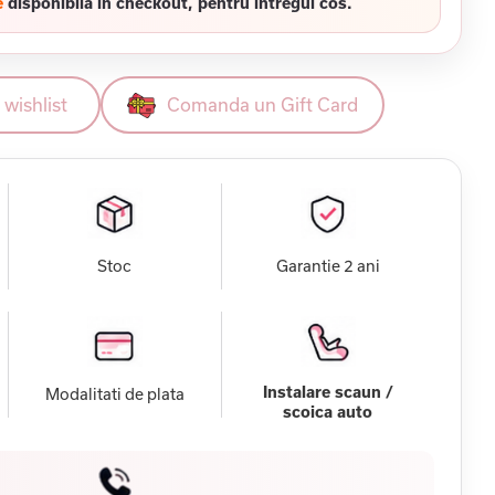
e
disponibila in checkout, pentru intregul cos.
wishlist
Comanda un Gift Card
Stoc
Garantie 2 ani
Instalare scaun /
Modalitati de plata
scoica auto