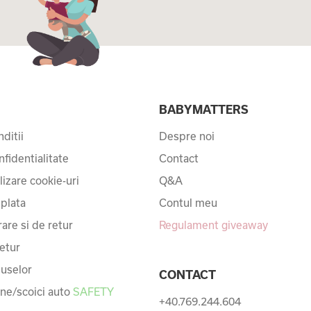
I
BABYMATTERS
ditii
Despre noi
nfidentialitate
Contact
ilizare cookie-uri
Q&A
 plata
Contul meu
rare si de retur
Regulament giveaway
etur
uselor
CONTACT
une/scoici auto
SAFETY
+40.769.244.604