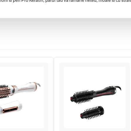
 ioni si peri Pro Keratin, parul tau va ramane neted, moale si cu stra