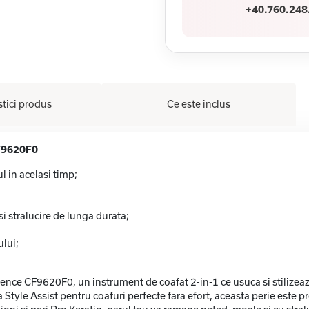
+40.760.248
stici produs
Ce este inclus
CF9620F0
l in acelasi timp;
si stralucire de lunga durata;
ului;
ce CF9620F0, un instrument de coafat 2-in-1 ce usuca si stilizeaza p
tyle Assist pentru coafuri perfecte fara efort, aceasta perie este proi