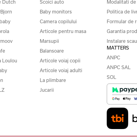
le Dutch
Scoici auto
Modalitati de
Bjorn
Baby monitors
Politica de liv
baby
Camera copilului
Formular de r
rola
Articole pentru masa
Garantia prod
ymoov
Marsupii
Instalare sca
MATTERS
fe
Balansoare
ANPC
a Loulou
Articole voiaj copii
ANPC SAL
baby
Articole voiaj adulti
SOL
on
La plimbare
LZ
Jucarii