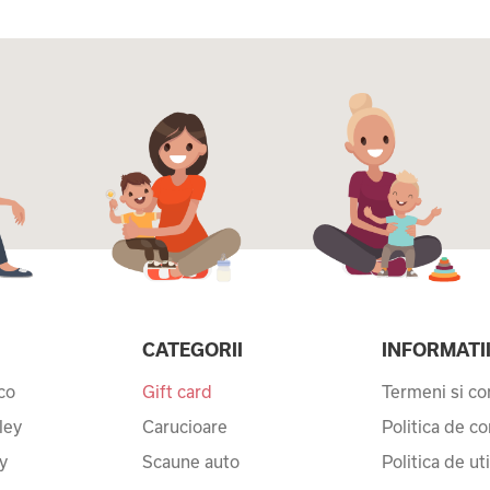
CATEGORII
INFORMATI
co
Gift card
Termeni si con
ley
Carucioare
Politica de co
y
Scaune auto
Politica de ut