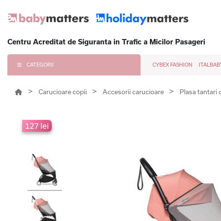
Centru Acreditat de Siguranta in Trafic a Micilor Pasageri
CATEGORII
CYBEX FASHION
ITALBAB
Carucioare copii
Accesorii carucioare
Plasa tantari 
127 lei