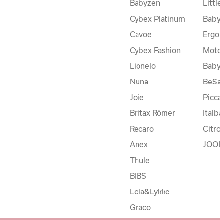
Babyzen
Litt
Cybex Platinum
Baby
Cavoe
Ergo
Cybex Fashion
Moto
Lionelo
Bab
Nuna
BeSa
Joie
Picc
Britax Römer
Ital
Recaro
Citr
Anex
JOO
Thule
BIBS
Lola&Lykke
Graco