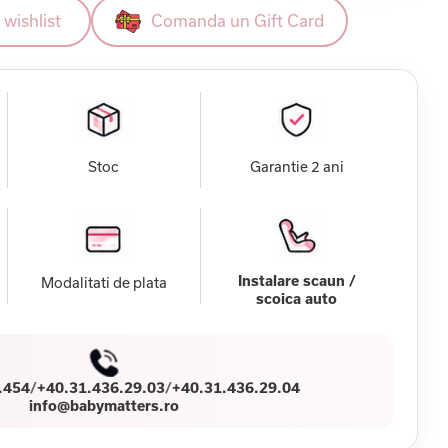
wishlist
Comanda un Gift Card
Stoc
Garantie 2 ani
Instalare scaun /
Modalitati de plata
scoica auto
.454
/
+40.31.436.29.03
/
+40.31.436.29.04
info@babymatters.ro