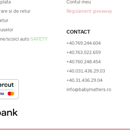
 plata
Contul meu
rare si de retur
Regulament giveaway
etur
uselor
CONTACT
une/scoici auto
SAFETY
+40.769.244.604
+40.763.022.659
+40.760.248.454
+40.031.436.29.03
+40.31.436.29.04
info@babymatters.ro