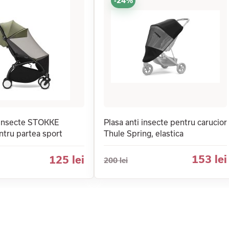
-24%
i insecte STOKKE
Plasa anti insecte pentru carucior
ntru partea sport
Thule Spring, elastica
153 lei
125 lei
200 lei