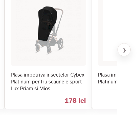
›
Plasa impotriva insectelor Cybex
Plasa impotriva in
Platinum pentru scaunele sport
Platinum, pentru c
Lux Priam si Mios
178 lei