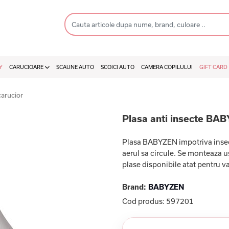
Y
CARUCIOARE
SCAUNE AUTO
SCOICI AUTO
CAMERA COPILULUI
GIFT CARD
carucior
Plasa anti insecte BA
Plasa BABYZEN impotriva insectel
aerul sa circule. Se monteaza uso
plase disponibile atat pentru va
Brand:
BABYZEN
Cod produs:
597201