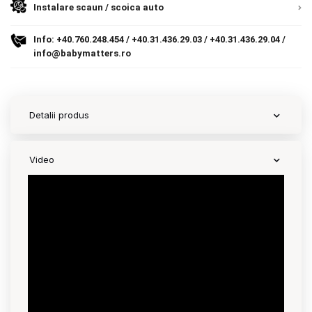
Instalare scaun / scoica auto
Contact
Info:
+40.760.248.454
/
+40.31.436.29.03
/
+40.31.436.29.04
/
info@babymatters.ro
Copyright 2026 BabyMatters
Detalii produs
Video