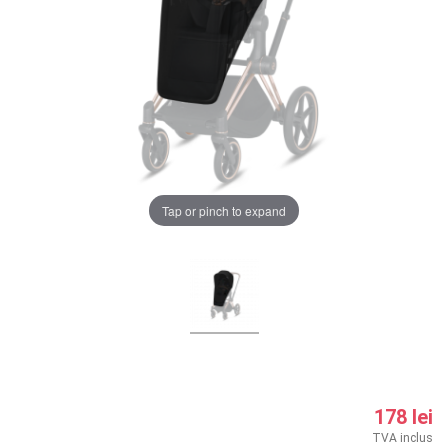
LA PLIMBARE
CAMERA COPILULUI
JUCARII
MARSUPII BEBELUSI
Chrome cu detalii negre
3246 lei
Tap or pinch to expand
LEAGANE COPII
Verde cu detalii negre
5646 lei
BALANSOARE COPII
BABY MONITORS
Alege culoarea cadrului
HRANIRE SI DIVERSIFICARE
CASA SI CURATENIE
178 lei
TVA inclus