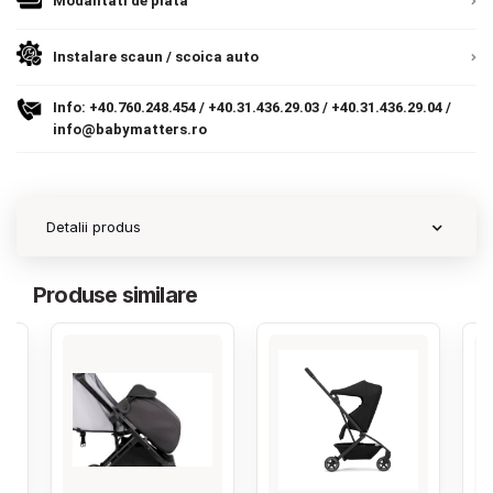
Modalitati de plata
Contact
Instalare scaun / scoica auto
Info:
+40.760.248.454
/
+40.31.436.29.03
/
+40.31.436.29.04
/
Copyright 2026 BabyMatters
info@babymatters.ro
Detalii produs
Produse similare
‹