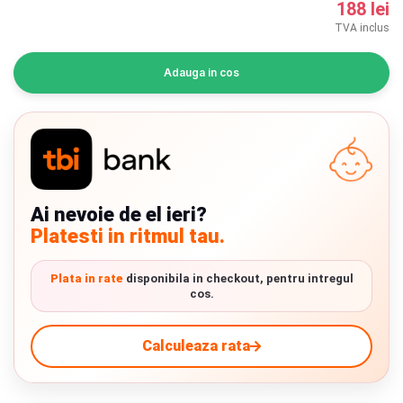
188 lei
INGRIJIRE PERSONALA
TVA inclus
BAIE SI TOALETA
Adauga in cos
Informatii companie
Despre noi
Blog
Ai nevoie de el ieri?
Platesti in ritmul tau.
Regulament giveaway
Showroom
Plata in rate
disponibila in checkout, pentru intregul
cos.
Chrome cu detalii negre
3246 lei
Depozit
Livrare prin curier in Romania si in Uniunea
Europeana. Toate comenzile sunt expediate din
Calculeaza rata
Verde cu detalii negre
Q & A
Detalii
5646 lei
Romania, direct la client.
Detalii
Branduri