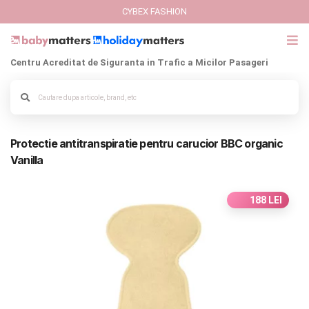
CYBEX FASHION
Centru Acreditat de Siguranta in Trafic a Micilor Pasageri
GIFT CARD
Alege culoarea cadrului
Cybex Fashion
Protectie antitranspiratie pentru carucior BBC organic
Italbaby Collections
Vanilla
Branduri
188 LEI
CARUCIOARE COPII
SCAUNE AUTO
SCOICI AUTO