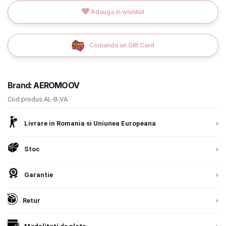
9.305 lei
Adauga in wishlist
Termeni si conditii
TVA inclus
Politica de confidentialitate
Comanda un Gift Card
Adauga in cos
Politica de utilizare cookie-uri
Modalitati de plata
Brand:
AEROMOOV
Politica de livrare si retur
Cod produs:AL-B-VA
Formular de retur
Livrare in Romania si Uniunea Europeana
Garantia produselor
Stoc
Instalare scaune/scoici auto
Garantie
ANPC
Retur
ANPC SAL
SOL