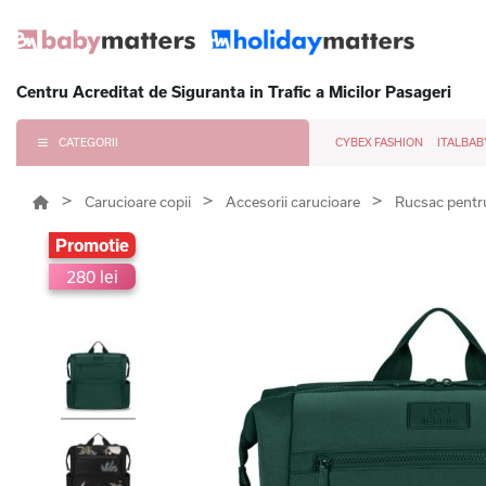
Centru Acreditat de Siguranta in Trafic a Micilor Pasageri
CATEGORII
CYBEX FASHION
ITALBAB
Carucioare copii
Accesorii carucioare
Rucsac pentr
Promotie
280 lei