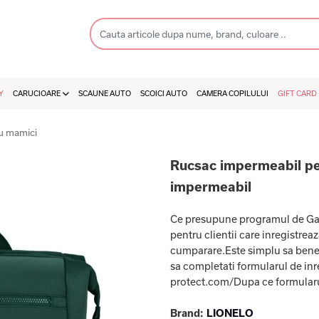
Y
CARUCIOARE
SCAUNE AUTO
SCOICI AUTO
CAMERA COPILULUI
GIFT CARD
u mamici
Rucsac impermeabil pen
impermeabil
Ce presupune programul de Gara
pentru clientii care inregistrea
cumparare.Este simplu sa benefic
sa completati formularul de inre
protect.com/Dupa ce formularu
Brand:
LIONELO