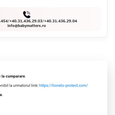
.454
/
+40.31.436.29.03
/
+40.31.436.29.04
info@babymatters.ro
e la cumparare
.
nibil la urmatorul link:
https://lionelo-protect.com/
ta
.