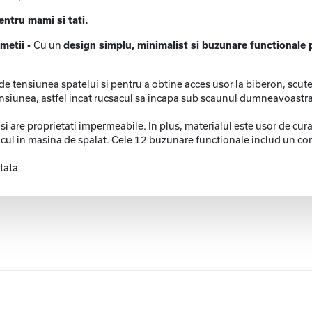
entru mami si tati.
metii -
Cu un
design simplu, minimalist si buzunare functionale p
a de tensiunea spatelui si pentru a obtine acces usor la biberon, scute
ensiunea, astfel incat rucsacul sa incapa sub scaunul dumneavoastra
i are proprietati impermeabile. In plus, materialul este usor de cu
csacul in masina de spalat. Cele 12 buzunare functionale includ un c
tata