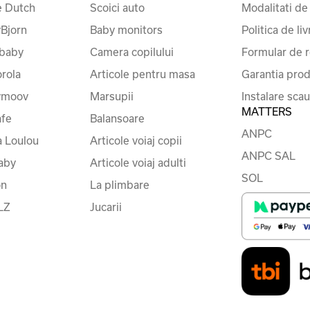
le Dutch
Scoici auto
Modalitati de
Bjorn
Baby monitors
Politica de liv
baby
Camera copilului
Formular de r
rola
Articole pentru masa
Garantia prod
ymoov
Marsupii
Instalare sca
MATTERS
fe
Balansoare
ANPC
a Loulou
Articole voiaj copii
ANPC SAL
baby
Articole voiaj adulti
SOL
on
La plimbare
LZ
Jucarii