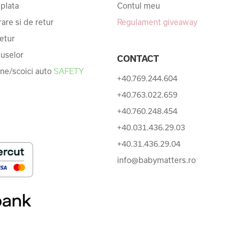
 plata
Contul meu
rare si de retur
Regulament giveaway
etur
uselor
CONTACT
une/scoici auto
SAFETY
+40.769.244.604
+40.763.022.659
+40.760.248.454
+40.031.436.29.03
+40.31.436.29.04
info@babymatters.ro