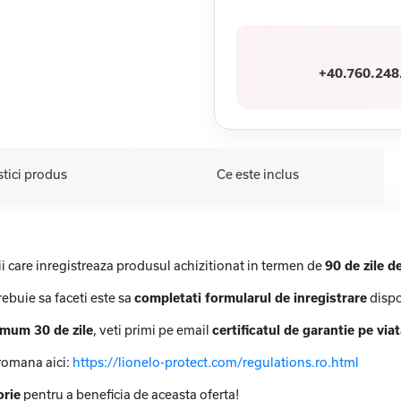
+40.760.248
stici produs
Ce este inclus
ii care inregistreaza produsul achizitionat in termen de
90 de zile d
rebuie sa faceti este sa
completati formularul de inregistrare
dispo
imum 30 de zile
, veti primi pe email
certificatul de garantie pe via
romana aici:
https://lionelo-protect.com/regulations.ro.html
orie
pentru a beneficia de aceasta oferta!