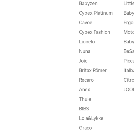
Babyzen
Litt
Cybex Platinum
Baby
Cavoe
Ergo
Cybex Fashion
Moto
Lionelo
Bab
Nuna
BeSa
Joie
Picc
Britax Römer
Ital
Recaro
Citr
Anex
JOO
Thule
BIBS
Lola&Lykke
Graco