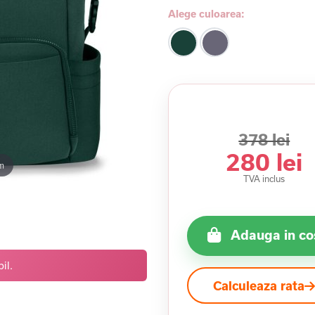
Alege culoarea:
378 lei
280 lei
m
TVA inclus
Adauga in co
il.
Calculeaza rata