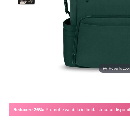
Hover to zoo
Reducere 26%:
Promotie valabila in limita stocului disponib