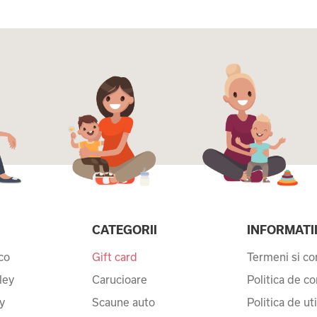
CATEGORII
INFORMATI
co
Gift card
Termeni si con
ley
Carucioare
Politica de co
y
Scaune auto
Politica de ut