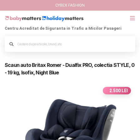
CYBEX FASHION
Centru Acreditat de Siguranta in Trafic a Micilor Pasageri
GIFT CARD
Cybex Fashion
Alege culoarea cadrului
Scaun auto Britax Romer - Dualfix PRO, colectia STYLE, 0
Italbaby Collections
- 19 kg, Isofix, Night Blue
Branduri
2.500 LEI
CARUCIOARE COPII
SCAUNE AUTO
SCOICI AUTO