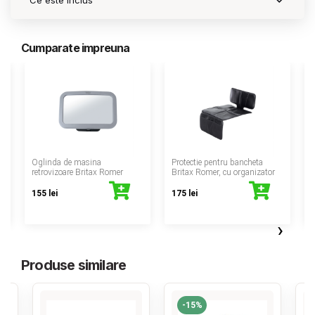
Ce este inclus
Cumparate impreuna
‹
Oglinda de masina
Protectie pentru bancheta
retrovizoare Britax Romer
Britax Romer, cu organizator
155 lei
175 lei
›
Produse similare
-15%