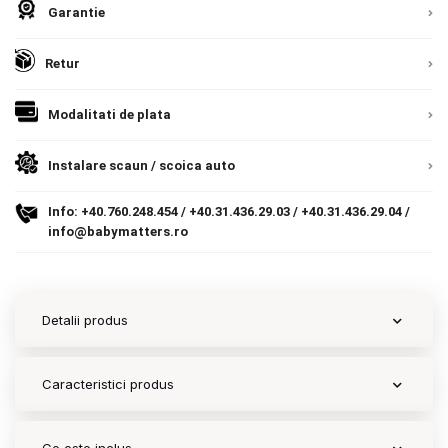
Garantie
Contact
Retur
Copyright 2026 BabyMatters
Modalitati de plata
Instalare scaun / scoica auto
Info:
+40.760.248.454
/
+40.31.436.29.03
/
+40.31.436.29.04
/
info@babymatters.ro
Detalii produs
Caracteristici produs