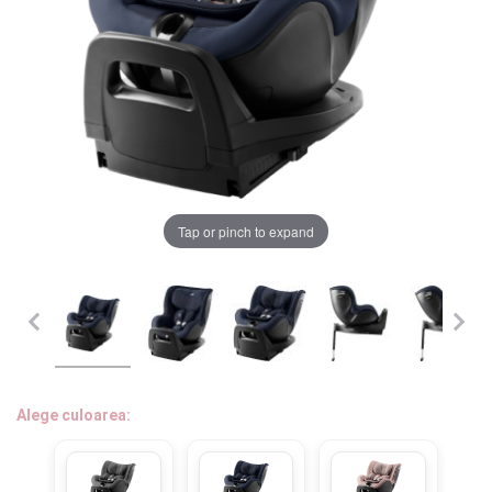
LA PLIMBARE
CAMERA COPILULUI
JUCARII
MARSUPII BEBELUSI
Chrome cu detalii negre
3246 lei
Tap or pinch to expand
LEAGANE COPII
Verde cu detalii negre
BALANSOARE COPII
5646 lei
BABY MONITORS
Alege culoarea cadrului
HRANIRE SI DIVERSIFICARE
Alege culoarea:
CASA SI CURATENIE