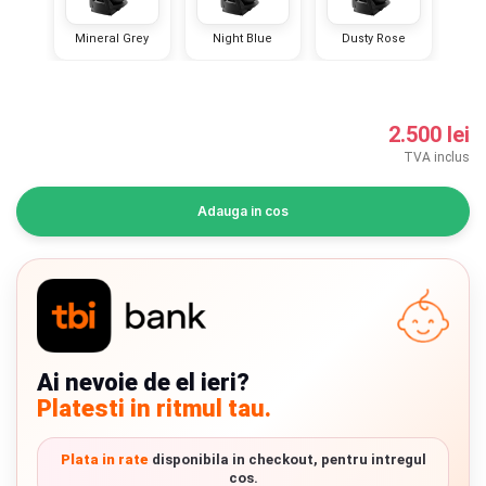
INGRIJIRE PERSONALA
Mineral Grey
Night Blue
Dusty Rose
BAIE SI TOALETA
2.500 lei
Informatii companie
TVA inclus
Despre noi
Adauga in cos
Blog
Regulament giveaway
Showroom
Ai nevoie de el ieri?
Depozit
Chrome cu detalii negre
3246 lei
Platesti in ritmul tau.
Q & A
Verde cu detalii negre
5646 lei
Plata in rate
disponibila in checkout, pentru intregul
Branduri
cos.