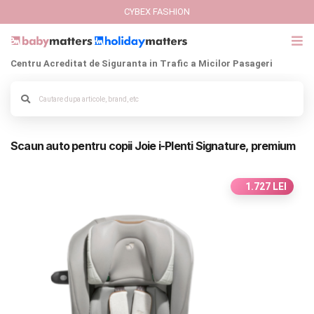
CYBEX FASHION
Centru Acreditat de Siguranta in Trafic a Micilor Pasageri
GIFT CARD
Cybex Fashion
Alege culoarea cadrului
Scaun auto pentru copii Joie i-Plenti Signature, premium
Italbaby Collections
Branduri
1.727 LEI
CARUCIOARE COPII
SCAUNE AUTO
SCOICI AUTO