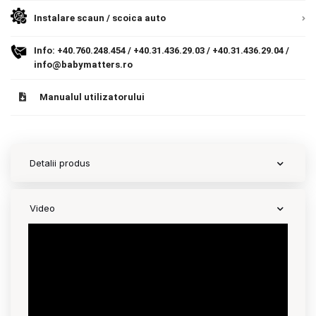
Instalare scaun / scoica auto
Contact
Info:
+40.760.248.454
/
+40.31.436.29.03
/
+40.31.436.29.04
/
info@babymatters.ro
Copyright 2026 BabyMatters
Manualul utilizatorului
Detalii produs
Video