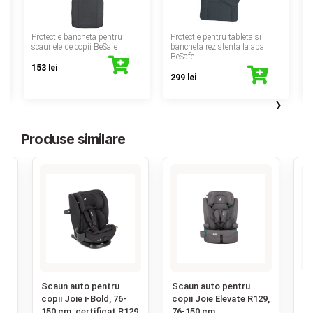
‹
Protectie bancheta pentru
Protectie pentru tableta si
scaunele de copii BeSafe
bancheta rezistenta la apa
BeSafe
153 lei
299 lei
›
Produse similare
‹
Scaun auto pentru
Scaun auto pentru
Sc
6-
copii Joie i-Bold, 76-
copii Joie Elevate R129,
co
29
150 cm, certificat R129
76-150 cm
Ad