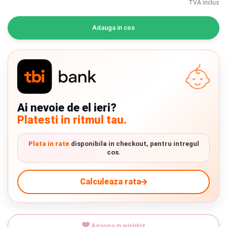
TVA inclus
INGRIJIRE PERSONALA
Adauga in cos
BAIE SI TOALETA
Informatii companie
Despre noi
Ai nevoie de el ieri?
Blog
Platesti in ritmul tau.
Regulament giveaway
Plata in rate
disponibila in checkout, pentru intregul
cos.
Showroom
Depozit
Calculeaza rata
Chrome cu detalii negre
3246 lei
Q & A
Branduri
Verde cu detalii negre
5646 lei
Adauga in wishlist