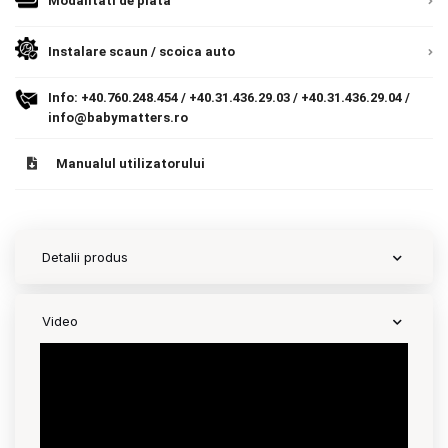
Modalitati de plata
Contact
Instalare scaun / scoica auto
Info:
+40.760.248.454
/
+40.31.436.29.03
/
+40.31.436.29.04
/
Copyright 2026 BabyMatters
info@babymatters.ro
Manualul utilizatorului
Detalii produs
Video