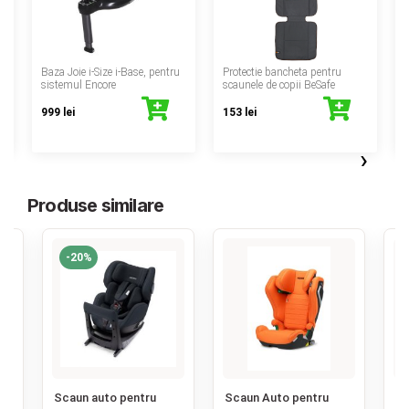
‹
Baza Joie i-Size i-Base, pentru
Protectie bancheta pentru
P
sistemul Encore
scaunele de copii BeSafe
999 lei
153 lei
›
Produse similare
-20%
‹
Scaun auto pentru
Scaun Auto pentru
Sc