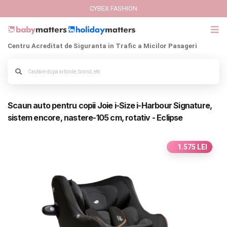
CYBEX FASHION
Centru Acreditat de Siguranta in Trafic a Micilor Pasageri
GIFT CARD
Cybex Fashion
Alege culoarea cadrului
Scaun auto pentru copii Joie i-Size i-Harbour Signature,
Italbaby Collections
sistem encore, nastere-105 cm, rotativ - Eclipse
Branduri
1.575 LEI
CARUCIOARE COPII
SCAUNE AUTO
SCOICI AUTO