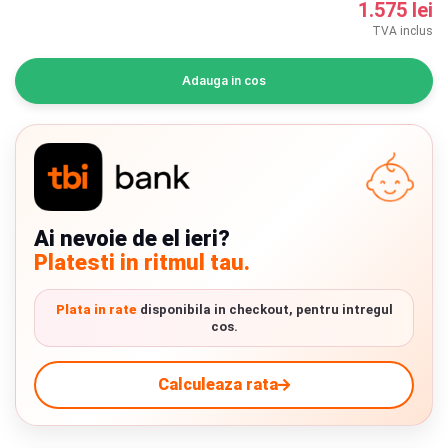
1.575 lei
INGRIJIRE PERSONALA
TVA inclus
BAIE SI TOALETA
Adauga in cos
Informatii companie
Despre noi
Blog
Ai nevoie de el ieri?
Platesti in ritmul tau.
Regulament giveaway
Showroom
Plata in rate
disponibila in checkout, pentru intregul
cos.
Depozit
Chrome cu detalii negre
3246 lei
Calculeaza rata
Q & A
Branduri
Verde cu detalii negre
5646 lei