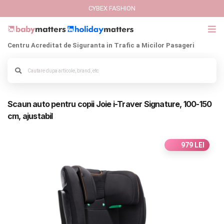
CYBEX FASHION
Centru Acreditat de Siguranta in Trafic a Micilor Pasageri
GIFT CARD
Cybex Fashion
Alege culoarea cadrului
Scaun auto pentru copii Joie i-Traver Signature, 100-150
Italbaby Collections
cm, ajustabil
Branduri
979 LEI
CARUCIOARE COPII
SCAUNE AUTO
SCOICI AUTO