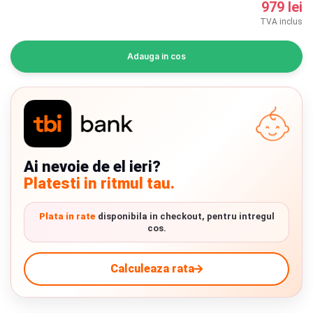
979 lei
INGRIJIRE PERSONALA
TVA inclus
BAIE SI TOALETA
Adauga in cos
Informatii companie
Despre noi
Blog
Ai nevoie de el ieri?
Platesti in ritmul tau.
Regulament giveaway
Showroom
Plata in rate
disponibila in checkout, pentru intregul
cos.
Depozit
Chrome cu detalii negre
3246 lei
Calculeaza rata
Q & A
Branduri
Verde cu detalii negre
5646 lei