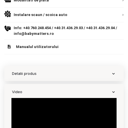
Modalitati de plata
Contact
Instalare scaun / scoica auto
Info:
+40.760.248.454
/
+40.31.436.29.03
/
+40.31.436.29.04
/
Copyright 2026 BabyMatters
info@babymatters.ro
Manualul utilizatorului
Detalii produs
Video