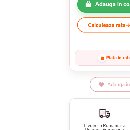
Adauga in co
Calculeaza rata
Plata in rat
Adauga in 
Livrare in Romania si
Uniunea Europeana