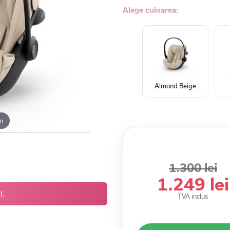
Alege culoarea:
Almond Beige
m
1.300 lei
1.249 lei
l.
TVA inclus