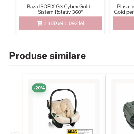
ca
Baza ISOFIX G3 Cybex Gold –
Plasa i
Sistem Rotativ 360°
Gold pen
1.150 lei
1.092 lei
Produse similare
-20%