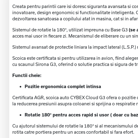
Creata pentru parintii care isi doresc siguranta avansata si c
inovatoare, design ergonomic si functionalitate inteligenta. C
dezvoltarea sanatoasa a copilului atat in masina, cat si in afar
Sistemul de rotatie la 180°, utilizat impreuna cu Base G3
(se 
acces mai usor in fiecare zi. Mecanismul de eliberare cu un si
Sistemul avansat de protectie liniara la impact lateral (L.S.P.)
Scoica este certificata si pentru utilizarea in avion, fiind al
cu scaunul Sirona G3, oferind o solutie practica si sigura de t
Functii cheie:
Pozitie ergonomica complet intinsa
Certificata AGR, scoica auto CYBEX Cloud G3 ofera o pozitie c
la reducerea presiunii asupra coloanei si sprijina o respiratie n
Rotatie 180° pentru acces rapid si usor ( doar cu baz
Cu ajutorul sistemului de rotatie la 180° si al mecanismului d
rotita catre portiera pentru un acces confortabil si fara efort.