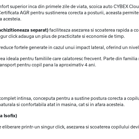
onfort superior inca din primele zile de viata, scoica auto CYBEX Cl
ertificata AGR pentru sustinerea corecta a posturii, aceasta permite 
a acesteia.
achizitioneaza separat)
faciliteaza asezarea si scoaterea rapida a co
ngur click adauga un plus de practicitate si economie de timp.
 reduce fortele generate in cazul unui impact lateral, oferind un nivel
egerea ideala pentru familiile care calatoresc frecvent. Parte din fa
ransport pentru copil pana la aproximativ 4 ani.
omplet intinsa, conceputa pentru a sustine postura corecta a copilulu
aturala si confortabila atat in masina, cat si in afara acesteia.
a Isofix)
e eliberare printr-un singur click, asezarea si scoaterea copilului d