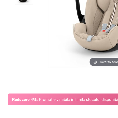
Hover to zoo
Reducere 4%:
Promotie valabila in limita stocului disponibi