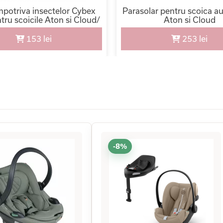
mpotriva insectelor Cybex
Parasolar pentru scoica a
tru scoicile Aton si Cloud/
Aton si Cloud
Black
153 lei
253 lei
-8%