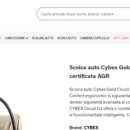
Y
CARUCIOARE
SCAUNE AUTO
SCOICI AUTO
CAMERA COPILULUI
GIFT CARD
Scoica auto Cybex Gold 
certificata AGR
Scoica auto Cybex Gold Cloud 
Confort ergonomic si siguranta 
doresc siguranta avansata si con
CYBEX Cloud G3 ofera o combin
si functionalitate inteligenta. Ce
Brand:
CYBEX