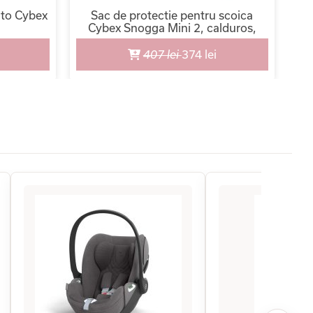
uto Cybex
Sac de protectie pentru scoica
H
Cybex Snogga Mini 2, calduros,
universal
407 lei
374 lei