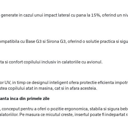
 generate in cazul unui impact lateral cu pana la 15%, oferind un niv
patibila cu Base G3 si Sirona G3, oferind o solutie practica si sigu
ta si confort copilului inclusiv in calatoriile cu avionul.
 UV, in timp ce designul inteligent ofera protectie eficienta impotriv
stea copilului atat in masina, cat si in afara acesteia.
anta inca din primele zile
onceput pentru a oferi o pozitie ergonomica, stabila si sigura bebe
alatoriilor. Pe masura ce micutul creste, insertul poate fi indepartat r