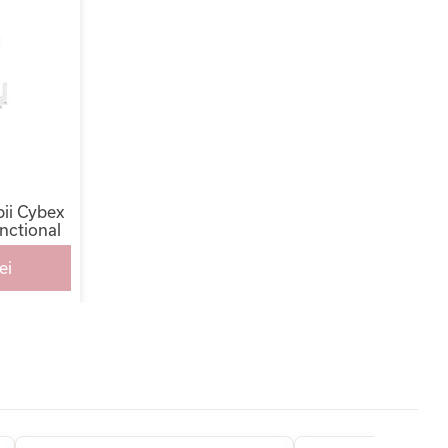
ii Cybex
nctional
ei