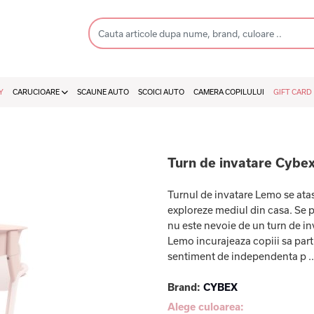
Y
CARUCIOARE
SCAUNE AUTO
SCOICI AUTO
CAMERA COPILULUI
GIFT CARD
Turn de invatare Cybex
Turnul de invatare Lemo se atas
exploreze mediul din casa. Se p
nu este nevoie de un turn de in
Lemo incurajeaza copiii sa partic
sentiment de independenta p .
Brand:
CYBEX
Alege culoarea: