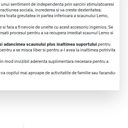
area unui sentiment de independenta prin sarcini stimulatoaresi
eractiunea sociala, increderea si va creste dexteritatea;
era toata greutatea in partea inferioara a scaunului Lemo,
i fara a fi nevoie de unelte cu acest accesoriu ingenios. Se
nversati procesul pentru a va recupera imediat scaunul Lemo si
 si adancimea scaunului plus inaltimea suportului
pentru
ntru a se misca liber si pentru a-l avea la inaltimea potrivita
a in mod invizibil aderenta suplimentara necesara pentru a
a copilul mai aproape de activitatile de familie sau facandu-