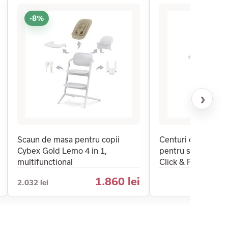
-8%
›
Scaun de masa pentru copii
Centuri de sigura
Cybex Gold Lemo 4 in 1,
pentru scaunul de
multifunctional
Click & Fold
1.860 lei
2.032 lei