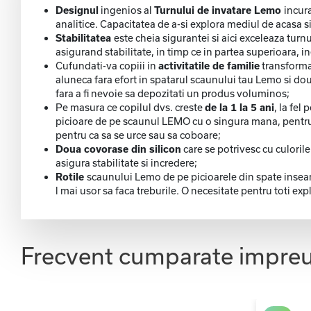
Designul
ingenios al
Turnului de invatare Lemo
incura
analitice. Capacitatea de a-si explora mediul de acasa si 
Stabilitatea
este cheia sigurantei si aici exceleaza tur
asigurand stabilitate, in timp ce in partea superioara, i
Cufundati-va copiii in
activitatile de familie
transforman
aluneca fara efort in spatarul scaunului tau Lemo si doua
fara a fi nevoie sa depozitati un produs voluminos;
Pe masura ce copilul dvs. creste
de la 1 la 5 ani
, la fel
picioare de pe scaunul LEMO cu o singura mana, pentru a o
pentru ca sa se urce sau sa coboare;
Doua covorase din silicon
care se potrivesc cu culoril
asigura stabilitate si incredere;
Rotile
scaunului Lemo de pe picioarele din spate inseam
l mai usor sa faca treburile. O necesitate pentru toti expl
Frecvent cumparate impre