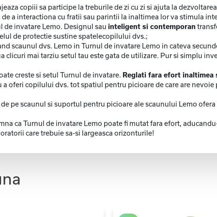
jeaza copiii sa participe la treburile de zi cu zi si ajuta la dezvolt
de a interactiona cu fratii sau parintii la inaltimea lor va stimula int
nul de invatare Lemo. Designul sau
inteligent si contemporan
transf
nelul de protectie sustine spatelecopilului dvs.;
d scaunul dvs. Lemo in Turnul de invatare Lemo in cateva secunde s
 clicuri mai tarziu setul tau este gata de utilizare. Pur si simplu i
 poate creste si setul Turnul de invatare.
Reglati fara efort inaltimea
feri copilului dvs. tot spatiul pentru picioare de care are nevoie pe
e de pe scaunul si suportul pentru picioare ale scaunului Lemo ofer
na ca Turnul de invatare Lemo poate fi mutat fara efort, aducandu-v
oratorii care trebuie sa-si largeasca orizonturile!
una