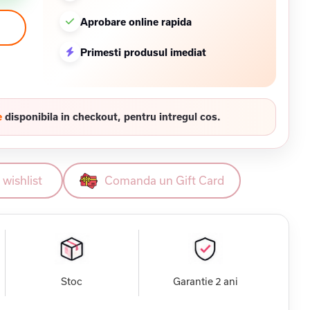
Aprobare online rapida
Primesti produsul imediat
e
disponibila in checkout, pentru intregul cos.
wishlist
Comanda un Gift Card
Stoc
Garantie 2 ani