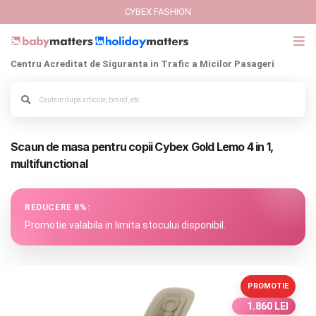
CYBEX FASHION
Centru Acreditat de Siguranta in Trafic a Micilor Pasageri
GIFT CARD
Cybex Fashion
Scaun de masa pentru copii Cybex Gold Lemo 4 in 1,
Italbaby Collections
Alege culoarea cadrului
multifunctional
Branduri
REDUCERE 8%:
CARUCIOARE COPII
Promotie valabila in limita stocului disponibil.
SCAUNE AUTO
PROMOTIE
SCOICI AUTO
1.860 LEI