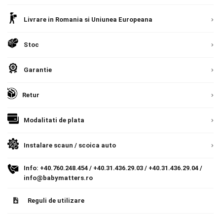
Contact
Livrare in Romania si Uniunea Europeana
Livrare prin curier in Romania si in Uniunea
Europeana. Toate comenzile sunt expediate din
Detalii
Stoc
Romania, direct la client.
Detalii
Copyright 2026 BabyMatters
Garantie
Retur
Modalitati de plata
Instalare scaun / scoica auto
Info:
+40.760.248.454
/
+40.31.436.29.03
/
+40.31.436.29.04
/
info@babymatters.ro
Reguli de utilizare