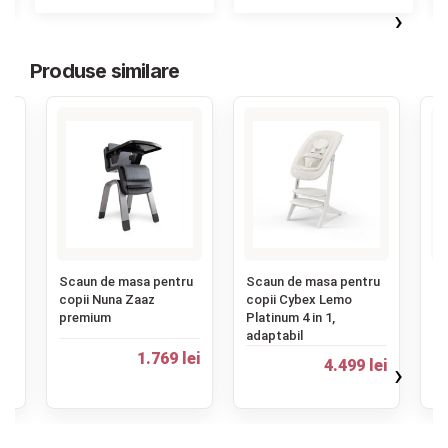
›
Produse similare
‹
u
Scaun de masa pentru
Scaun de masa pentru
Hu
ck
copii Nuna Zaaz
copii Cybex Lemo
Sc
premium
Platinum 4 in 1,
Co
adaptabil
Ba
1.769 lei
ei
4.499 lei
›