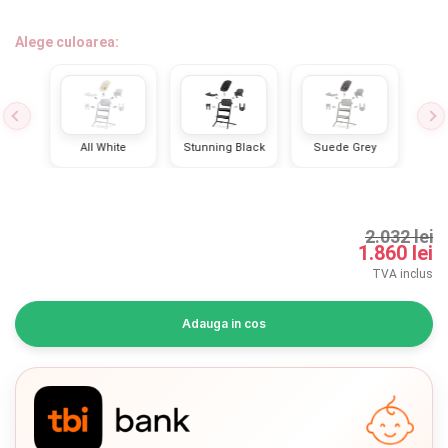
INGRIJIRE PERSONALA
Alege culoarea:
BAIE SI TOALETA
Informatii companie
lue
All White
Stunning Black
Suede Grey
Sa
Despre noi
Blog
2.032 lei
1.860 lei
Regulament giveaway
TVA inclus
Showroom
Adauga in cos
Depozit
Chrome cu detalii negre
Q & A
3246 lei
Branduri