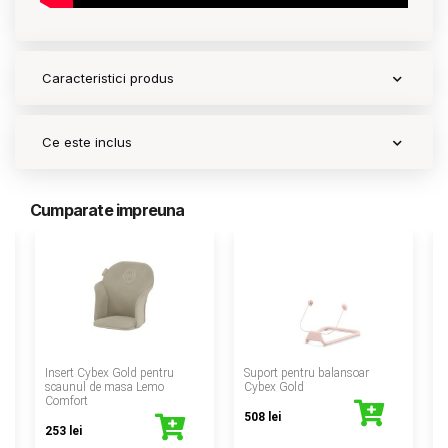
Caracteristici produs
Ce este inclus
Cumparate impreuna
‹
Insert Cybex Gold pentru
Suport pentru balansoar
scaunul de masa Lemo
Cybex Gold
Comfort
508 lei
253 lei
4