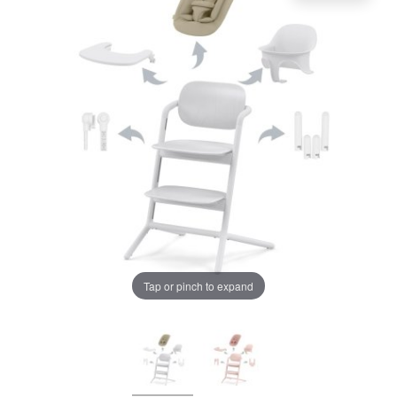
LA PLIMBARE
CAMERA COPILULUI
JUCARII
MARSUPII BEBELUSI
LEAGANE COPII
Chrome cu detalii negre
3246 lei
BALANSOARE COPII
Verde cu detalii negre
5646 lei
BABY MONITORS
Tap or pinch to expand
HRANIRE SI DIVERSIFICARE
Alege culoarea cadrului
CASA SI CURATENIE