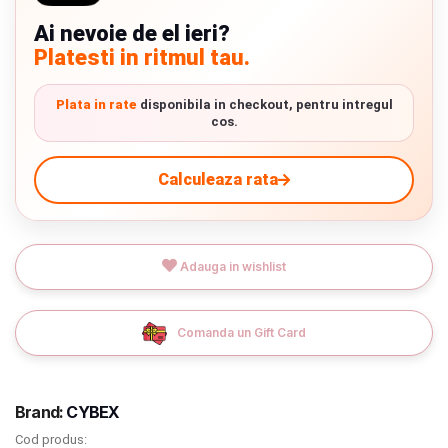
Verde cu detalii negre
5646 lei
Termeni si conditii
Ai nevoie de el ieri?
Platesti in ritmul tau.
Politica de confidentialitate
9.305 lei
TVA inclus
Plata in rate
disponibila in checkout, pentru intregul
Politica de utilizare cookie-uri
cos.
Adauga in cos
Modalitati de plata
Calculeaza rata
Politica de livrare si retur
Formular de retur
Adauga in wishlist
Garantia produselor
Instalare scaune/scoici auto
Comanda un Gift Card
ANPC
ANPC SAL
Brand:
CYBEX
Cod produs:
SOL