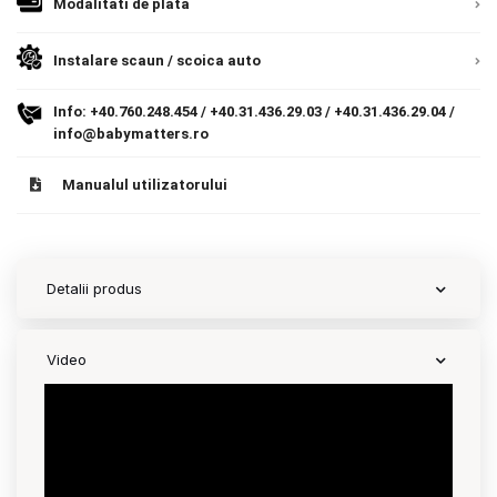
Modalitati de plata
Romania, direct la client.
Detalii
9.305 lei
Termeni si conditii
TVA inclus
Instalare scaun / scoica auto
Politica de confidentialitate
Adauga in cos
Info:
+40.760.248.454
/
+40.31.436.29.03
/
+40.31.436.29.04
/
Politica de utilizare cookie-uri
info@babymatters.ro
Modalitati de plata
Manualul utilizatorului
Politica de livrare si retur
Formular de retur
Detalii produs
Garantia produselor
Instalare scaune/scoici auto
Video
ANPC
ANPC SAL
SOL