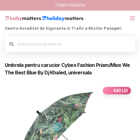
CYBEX FASHION
Centru Acreditat de Siguranta in Trafic a Micilor Pasageri
GIFT CARD
Alege culoarea cadrului
Cybex Fashion
Umbrela pentru carucior Cybex Fashion Priam/Mios We
Italbaby Collections
The Best Blue By Dj Khaled, universala
Branduri
440 LEI
CARUCIOARE COPII
SCAUNE AUTO
SCOICI AUTO