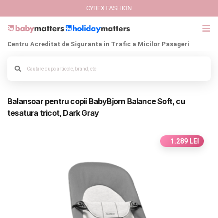
CYBEX FASHION
Centru Acreditat de Siguranta in Trafic a Micilor Pasageri
GIFT CARD
Cybex Fashion
Alege culoarea cadrului
Balansoar pentru copii BabyBjorn Balance Soft, cu
Italbaby Collections
tesatura tricot, Dark Gray
Branduri
1.289 LEI
CARUCIOARE COPII
SCAUNE AUTO
SCOICI AUTO