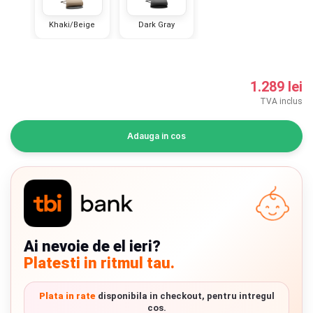
INGRIJIRE PERSONALA
Khaki/Beige
Dark Gray
BAIE SI TOALETA
1.289 lei
Informatii companie
TVA inclus
Despre noi
Adauga in cos
Blog
Regulament giveaway
Showroom
Chrome cu detalii negre
3246 lei
Ai nevoie de el ieri?
Depozit
Platesti in ritmul tau.
Q & A
Verde cu detalii negre
5646 lei
Plata in rate
disponibila in checkout, pentru intregul
Branduri
cos.