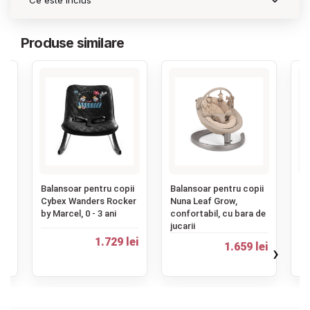
Ce este inclus
Produse similare
‹
ii
Balansoar pentru copii
Balansoar pentru copii
Ba
Cybex Wanders Rocker
Nuna Leaf Grow,
Li
by Marcel, 0 - 3 ani
confortabil, cu bara de
el
jucarii
ei
1.729 lei
1.
1.659 lei
›