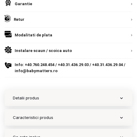
Garantie
Contact
Retur
Copyright 2026 BabyMatters
Modalitati de plata
Instalare scaun / scoica auto
Info:
+40.760.248.454
/
+40.31.436.29.03
/
+40.31.436.29.04
/
info@babymatters.ro
Detalii produs
Caracteristici produs