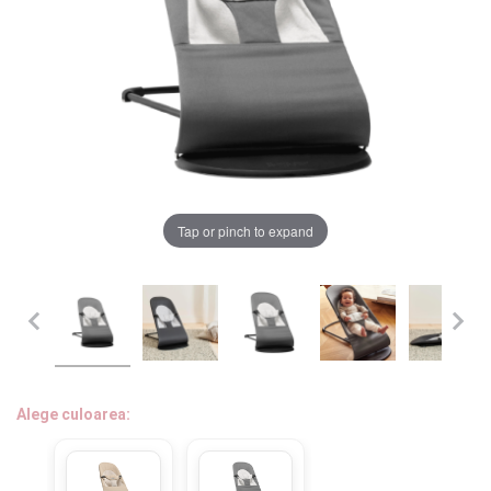
LA PLIMBARE
CAMERA COPILULUI
JUCARII
MARSUPII BEBELUSI
Chrome cu detalii negre
3246 lei
Tap or pinch to expand
LEAGANE COPII
Verde cu detalii negre
5646 lei
BALANSOARE COPII
BABY MONITORS
Alege culoarea cadrului
HRANIRE SI DIVERSIFICARE
Alege culoarea:
CASA SI CURATENIE