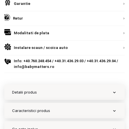
Garantie
Contact
Retur
Copyright 2026 BabyMatters
Modalitati de plata
Instalare scaun / scoica auto
Info:
+40.760.248.454
/
+40.31.436.29.03
/
+40.31.436.29.04
/
info@babymatters.ro
Detalii produs
Caracteristici produs