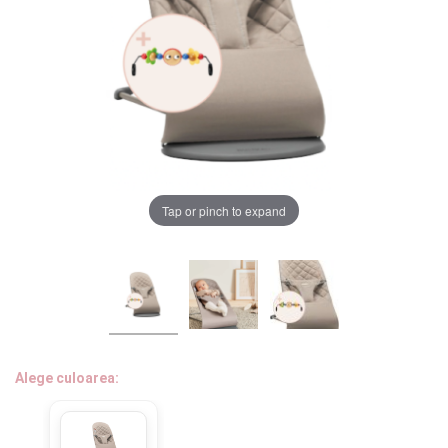
LA PLIMBARE
CAMERA COPILULUI
JUCARII
MARSUPII BEBELUSI
Chrome cu detalii negre
3246 lei
Tap or pinch to expand
LEAGANE COPII
Verde cu detalii negre
5646 lei
BALANSOARE COPII
BABY MONITORS
Alege culoarea cadrului
HRANIRE SI DIVERSIFICARE
Alege culoarea:
CASA SI CURATENIE