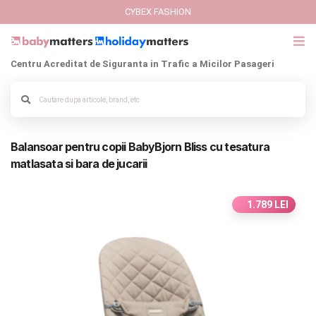
CYBEX FASHION
Centru Acreditat de Siguranta in Trafic a Micilor Pasageri
GIFT CARD
Cybex Fashion
Alege culoarea cadrului
Balansoar pentru copii BabyBjorn Bliss cu tesatura
Italbaby Collections
matlasata si bara de jucarii
Branduri
1.789 LEI
CARUCIOARE COPII
SCAUNE AUTO
SCOICI AUTO