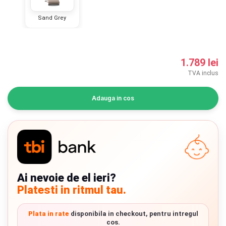
INGRIJIRE PERSONALA
Sand Grey
BAIE SI TOALETA
1.789 lei
Informatii companie
TVA inclus
Despre noi
Adauga in cos
Blog
Regulament giveaway
Showroom
Chrome cu detalii negre
3246 lei
Ai nevoie de el ieri?
Depozit
Platesti in ritmul tau.
Q & A
Verde cu detalii negre
5646 lei
Plata in rate
disponibila in checkout, pentru intregul
Branduri
cos.