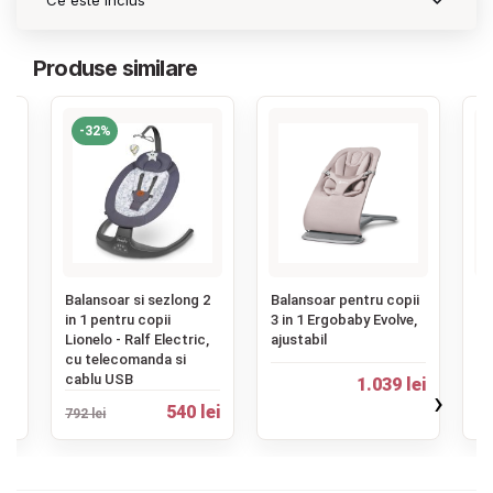
Ce este inclus
Produse similare
-32%
‹
ii
Balansoar si sezlong 2
Balansoar pentru copii
Ba
in 1 pentru copii
3 in 1 Ergobaby Evolve,
Cy
a
Lionelo - Ralf Electric,
ajustabil
cu telecomanda si
cablu USB
1.039 lei
1.
ei
›
540 lei
792 lei