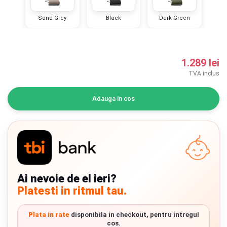
INGRIJIRE PERSONALA
Sand Grey
Black
Dark Green
BAIE SI TOALETA
1.289 lei
Informatii companie
TVA inclus
Despre noi
Adauga in cos
Blog
Regulament giveaway
Showroom
Chrome cu detalii negre
3246 lei
Ai nevoie de el ieri?
Depozit
Platesti in ritmul tau.
Q & A
Verde cu detalii negre
5646 lei
Plata in rate
disponibila in checkout, pentru intregul
Branduri
cos.