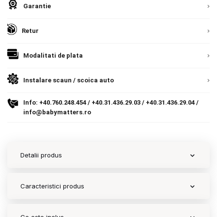
Garantie
Contact
Retur
Copyright 2026 BabyMatters
Modalitati de plata
Instalare scaun / scoica auto
Info:
+40.760.248.454
/
+40.31.436.29.03
/
+40.31.436.29.04
/
info@babymatters.ro
Detalii produs
Caracteristici produs