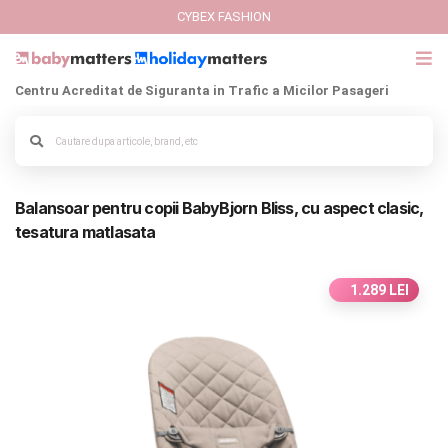
CYBEX FASHION
Centru Acreditat de Siguranta in Trafic a Micilor Pasageri
GIFT CARD
Cybex Fashion
Alege culoarea cadrului
Balansoar pentru copii BabyBjorn Bliss, cu aspect clasic,
Italbaby Collections
tesatura matlasata
Branduri
1.289 LEI
CARUCIOARE COPII
SCAUNE AUTO
SCOICI AUTO