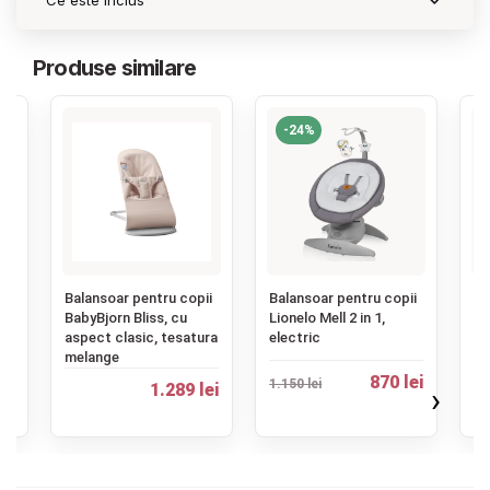
Ce este inclus
Produse similare
-24%
‹
ii
Balansoar pentru copii
Balansoar pentru copii
Ba
BabyBjorn Bliss, cu
Lionelo Mell 2 in 1,
Ba
aspect clasic, tesatura
electric
te
melange
ba
870 lei
1.150 lei
ei
1.289 lei
›