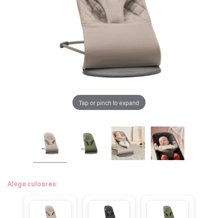
LA PLIMBARE
CAMERA COPILULUI
JUCARII
MARSUPII BEBELUSI
Chrome cu detalii negre
3246 lei
Tap or pinch to expand
LEAGANE COPII
Verde cu detalii negre
5646 lei
BALANSOARE COPII
BABY MONITORS
Alege culoarea cadrului
HRANIRE SI DIVERSIFICARE
Alege culoarea:
CASA SI CURATENIE