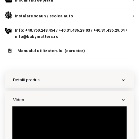
Modalitati de plata
Contact
Instalare scaun / scoica auto
Info:
+40.760.248.454
/
+40.31.436.29.03
/
+40.31.436.29.04
/
Copyright 2026 BabyMatters
info@babymatters.ro
Manualul utilizatorului (carucior)
Detalii produs
Video