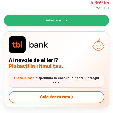
5.969 lei
INGRIJIRE PERSONALA
TVA inclus
BAIE SI TOALETA
Adauga in cos
Informatii companie
Despre noi
Blog
Ai nevoie de el ieri?
Platesti in ritmul tau.
Regulament giveaway
Showroom
Plata in rate
disponibila in checkout, pentru intregul
cos.
Depozit
Chrome cu detalii negre
3246 lei
Calculeaza rata
Q & A
Branduri
Verde cu detalii negre
5646 lei