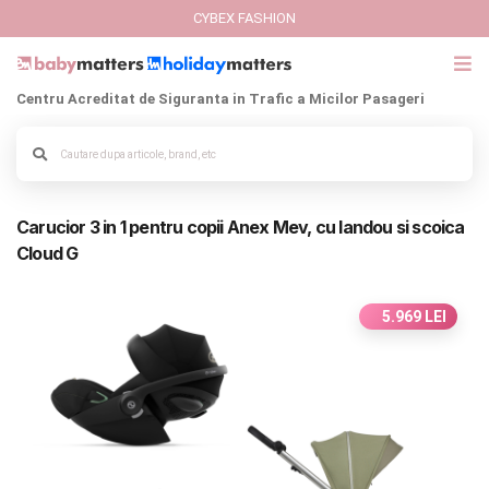
CYBEX FASHION
Centru Acreditat de Siguranta in Trafic a Micilor Pasageri
GIFT CARD
Cybex Fashion
Alege culoarea cadrului
Carucior 3 in 1 pentru copii Anex Mev, cu landou si scoica
Italbaby Collections
Cloud G
Branduri
5.969 LEI
CARUCIOARE COPII
SCAUNE AUTO
SCOICI AUTO