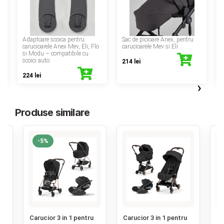
‹
Adaptoare scoica pentru
Sac de picioare Anex, pentru
carucioarele Anex Mev, Eli, Flo
carucioarele Mev si Eli
si Modu – compatibile cu
scoici auto
214 lei
224 lei
›
Produse similare
-5%
‹
u
Carucior 3 in 1 pentru
Carucior 3 in 1 pentru
Ca