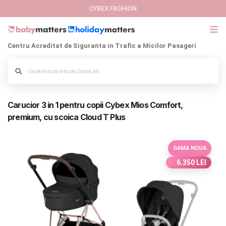
CYBEX FASHION
Centru Acreditat de Siguranta in Trafic a Micilor Pasageri
GIFT CARD
Cybex Fashion
Alege culoarea cadrului
Carucior 3 in 1 pentru copii Cybex Mios Comfort,
Italbaby Collections
premium, cu scoica Cloud T Plus
Branduri
GAMA NOUA
CARUCIOARE COPII
6.350 LEI
SCAUNE AUTO
SCOICI AUTO