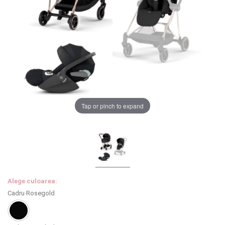
LA PLIMBARE
CAMERA COPILULUI
JUCARII
MARSUPII BEBELUSI
Chrome cu detalii negre
3246 lei
Tap or pinch to expand
LEAGANE COPII
Verde cu detalii negre
5646 lei
BALANSOARE COPII
BABY MONITORS
Alege culoarea cadrului
Alege culoarea:
HRANIRE SI DIVERSIFICARE
Cadru Rosegold
CASA SI CURATENIE