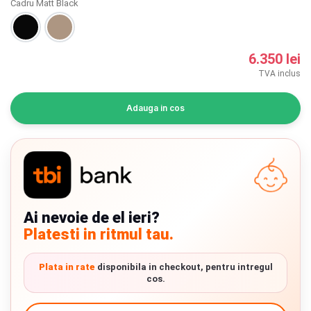
Cadru Matt Black
INGRIJIRE PERSONALA
BAIE SI TOALETA
6.350 lei
TVA inclus
Informatii companie
Adauga in cos
Despre noi
Blog
Regulament giveaway
Showroom
Ai nevoie de el ieri?
Platesti in ritmul tau.
Depozit
Chrome cu detalii negre
3246 lei
Plata in rate
disponibila in checkout, pentru intregul
Q & A
cos.
Verde cu detalii negre
5646 lei
Branduri