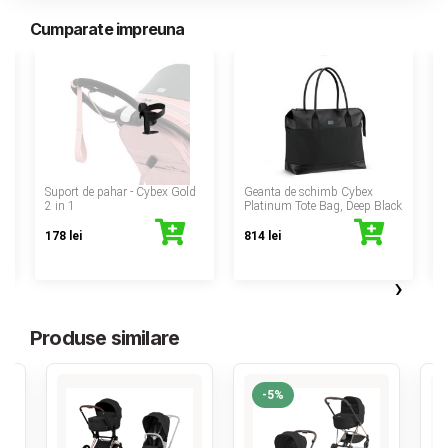
Cumparate impreuna
‹
Suport de pahar - Cybex Gold
Geanta de schimb Cybex
2 in 1
Platinum Tote Bag, Deep Black
178 lei
814 lei
›
Produse similare
-5%