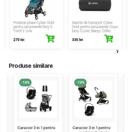
‹
Protectie ploaie Cybex Gold
Geanta de transport Cybex
pentru carucioarele Eezy S
Gold pentru carucioarele Coya/
c
Twist 2 Line
Eezy S Line/ Beezy/ Orfeo
270 lei
330 lei
›
Produse similare
-14%
-10%
‹
Carucior 3 in 1 pentru
Carucior 3 in 1 pentru
Ca