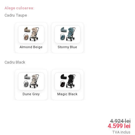
INGRIJIRE PERSONALA
Alege culoarea:
Cadru Taupe
BAIE SI TOALETA
Informatii companie
Almond Beige
Stormy Blue
Despre noi
Cadru Black
Blog
Regulament giveaway
Showroom
Dune Grey
Magic Black
Depozit
Chrome cu detalii negre
3246 lei
Q & A
4.924 lei
4.599 lei
Branduri
Verde cu detalii negre
5646 lei
TVA inclus