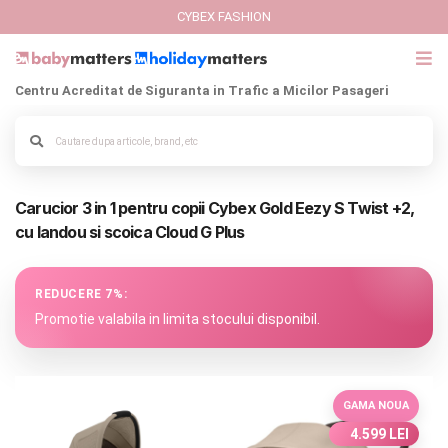
CYBEX FASHION
Centru Acreditat de Siguranta in Trafic a Micilor Pasageri
GIFT CARD
Cybex Fashion
Alege culoarea cadrului
Carucior 3 in 1 pentru copii Cybex Gold Eezy S Twist +2,
Italbaby Collections
cu landou si scoica Cloud G Plus
Branduri
REDUCERE 7%:
CARUCIOARE COPII
Promotie valabila in limita stocului disponibil.
SCAUNE AUTO
GAMA NOUA
SCOICI AUTO
4.599 LEI