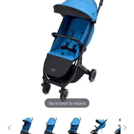
LA PLIMBARE
CAMERA COPILULUI
JUCARII
MARSUPII BEBELUSI
Chrome cu detalii negre
3246 lei
LEAGANE COPII
Verde cu detalii negre
5646 lei
BALANSOARE COPII
BABY MONITORS
Alege culoarea cadrului
Tap or pinch to expand
HRANIRE SI DIVERSIFICARE
CASA SI CURATENIE