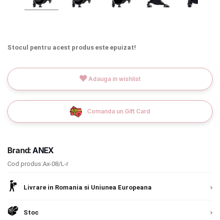
INGRIJIRE PERSONALA
BAIE SI TOALETA
Stocul pentru acest produs este epuizat!
Informatii companie
Adauga in wishlist
Despre noi
Blog
Comanda un Gift Card
Regulament giveaway
Brand:
ANEX
Showroom
Cod produs:Ax-08/L-r
Depozit
Chrome cu detalii negre
3246 lei
Livrare in Romania si Uniunea Europeana
Q & A
Verde cu detalii negre
5646 lei
Stoc
Branduri