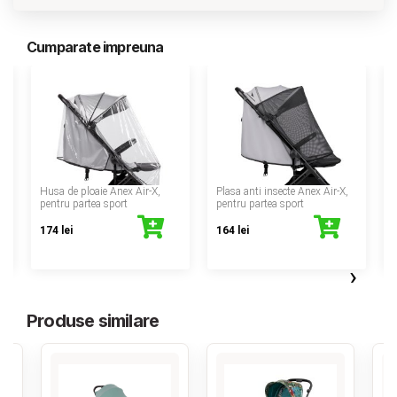
Cumparate impreuna
‹
u
Husa de ploaie Anex Air-X,
Plasa anti insecte Anex Air-X,
pentru partea sport
pentru partea sport
174 lei
164 lei
›
Produse similare