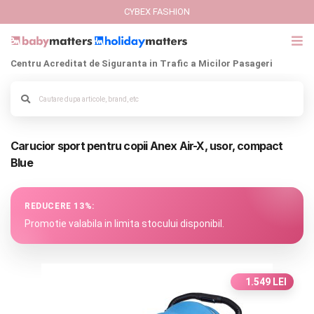
CYBEX FASHION
Centru Acreditat de Siguranta in Trafic a Micilor Pasageri
GIFT CARD
Cybex Fashion
Alege culoarea cadrului
Carucior sport pentru copii Anex Air-X, usor, compact
Italbaby Collections
Blue
Branduri
REDUCERE 13%:
CARUCIOARE COPII
Promotie valabila in limita stocului disponibil.
SCAUNE AUTO
1.549 LEI
SCOICI AUTO