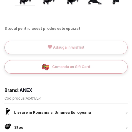
INGRIJIRE PERSONALA
BAIE SI TOALETA
Stocul pentru acest produs este epuizat!
Informatii companie
Adauga in wishlist
Despre noi
Blog
Comanda un Gift Card
Regulament giveaway
Brand:
ANEX
Showroom
Cod produs:Ax-01/L-r
Depozit
Chrome cu detalii negre
3246 lei
Livrare in Romania si Uniunea Europeana
Q & A
Verde cu detalii negre
5646 lei
Stoc
Branduri