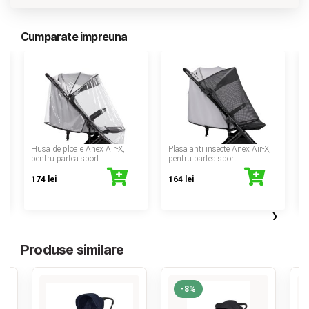
Cumparate impreuna
‹
u
Husa de ploaie Anex Air-X,
Plasa anti insecte Anex Air-X,
pentru partea sport
pentru partea sport
174 lei
164 lei
›
Produse similare
-8%