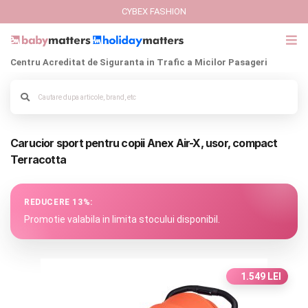
CYBEX FASHION
Centru Acreditat de Siguranta in Trafic a Micilor Pasageri
GIFT CARD
Cybex Fashion
Alege culoarea cadrului
Carucior sport pentru copii Anex Air-X, usor, compact
Italbaby Collections
Terracotta
Branduri
REDUCERE 13%:
CARUCIOARE COPII
Promotie valabila in limita stocului disponibil.
SCAUNE AUTO
1.549 LEI
SCOICI AUTO