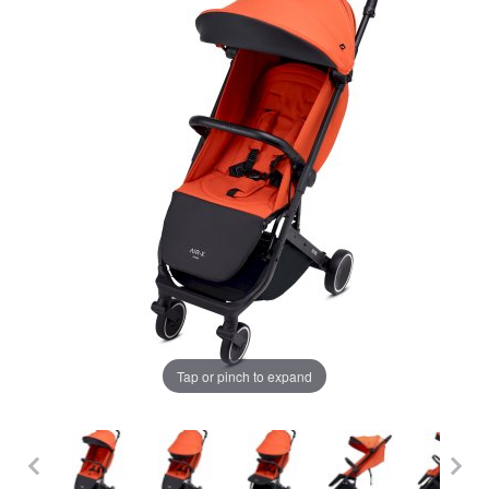
LA PLIMBARE
CAMERA COPILULUI
JUCARII
MARSUPII BEBELUSI
Chrome cu detalii negre
3246 lei
LEAGANE COPII
Verde cu detalii negre
BALANSOARE COPII
5646 lei
BABY MONITORS
Alege culoarea cadrului
Tap or pinch to expand
HRANIRE SI DIVERSIFICARE
CASA SI CURATENIE