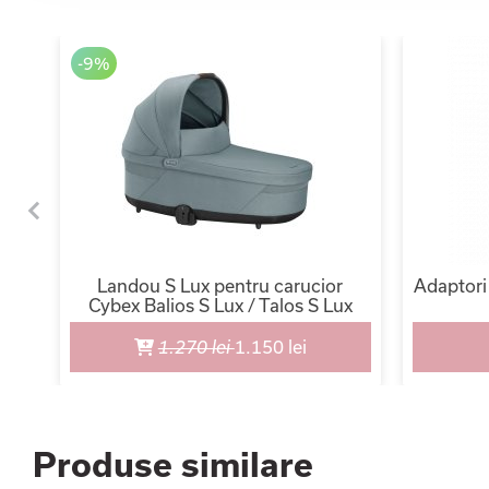
-9%
 i-
Landou S Lux pentru carucior
Adaptori
i,
Cybex Balios S Lux / Talos S Lux
1.270 lei
1.150 lei
Produse similare