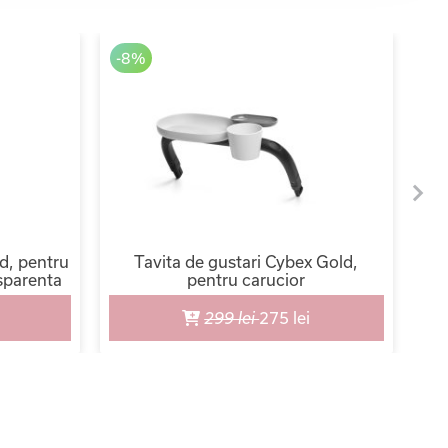
-8%
d, pentru
Tavita de gustari Cybex Gold,
nsparenta
pentru carucior
299 lei
275 lei