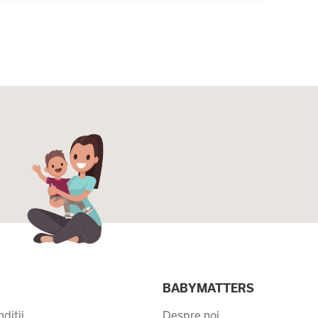
I
BABYMATTERS
ditii
Despre noi