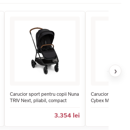
›
Carucior sport pentru copii Nuna
Carucior sport pen
TRIV Next, pliabil, compact
Cybex Mios Style
3.354 lei