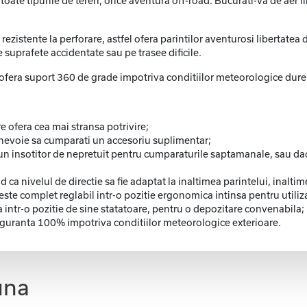
oate tipurile de teren, orice aventura off-road. Bucurati-va de aer li
 rezistente la perforare, astfel ofera parintilor aventurosi libertatea 
 suprafete accidentate sau pe trasee dificile.
 ofera suport 360 de grade impotriva conditiilor meteorologice dure 
e ofera cea mai stransa potrivire;
i nevoie sa cumparati un accesoriu suplimentar;
 un insotitor de nepretuit pentru cumparaturile saptamanale, sau da
ca nivelul de directie sa fie adaptat la inaltimea parintelui, inalti
 este complet reglabil intr-o pozitie ergonomica intinsa pentru utiliza
a intr-o pozitie de sine statatoare, pentru o depozitare convenabila;
siguranta 100% impotriva conditiilor meteorologice exterioare.
una