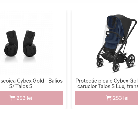
 scoica Cybex Gold - Balios
Protectie ploaie Cybex Gol
S/ Talos S
carucior Talos S Lux, tra
253 lei
253 lei