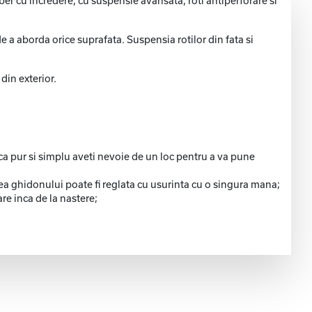
ber cu incredere, cu suspensie avansata, roti antiperforare si
de a aborda orice suprafata. Suspensia rotilor din fata si
din exterior.
ca pur si simplu aveti nevoie de un loc pentru a va pune
mea ghidonului poate fi reglata cu usurinta cu o singura mana;
re inca de la nastere;