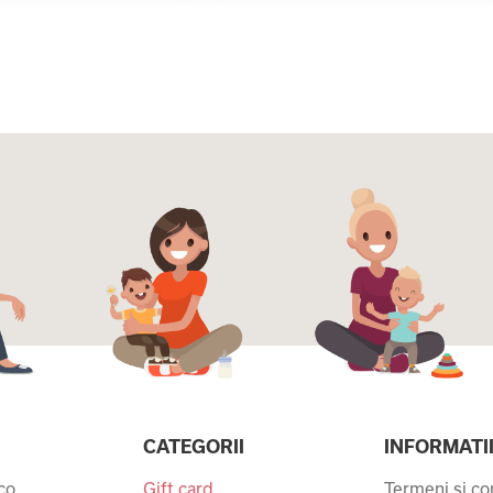
CATEGORII
INFORMATI
co
Gift card
Termeni si con