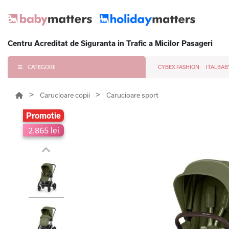
Centru Acreditat de Siguranta in Trafic a Micilor Pasageri
CATEGORII
CYBEX FASHION
ITALBAB
Carucioare copii
Carucioare sport
Promotie
2.865 lei