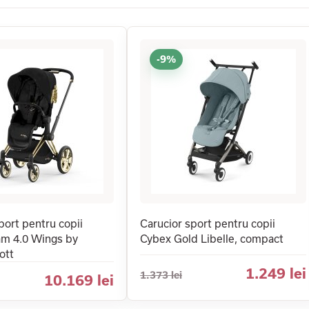
-9%
port pentru copii
Carucior sport pentru copii
am 4.0 Wings by
Cybex Gold Libelle, compact
ott
1.249 lei
1.373 lei
10.169 lei