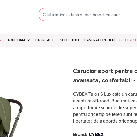
Y
CARUCIOARE
SCAUNE AUTO
SCOICI AUTO
CAMERA COPILULUI
GIFT CARD
Carucior sport pentru 
avansata, confortabil 
CYBEX Talos S Lux este un caruc
aventura off-road. Bucurati-va 
antiperforare si protectie super
pentru orice tip de teren sunt re
libertatea de a aborda orice sup
Brand:
CYBEX