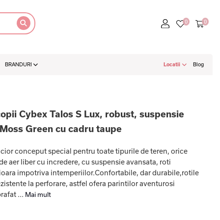
BRANDURI
Locatii
Blog
copii Cybex Talos S Lux, robust, suspensie
- Moss Green cu cadru taupe
ior conceput special pentru toate tipurile de teren, orice
de aer liber cu incredere, cu suspensie avansata, roti
ioara impotriva intemperiilor.Confortabile, dar durabile,rotile
zistente la perforare, astfel ofera parintilor aventurosi
rafat ...
Mai mult