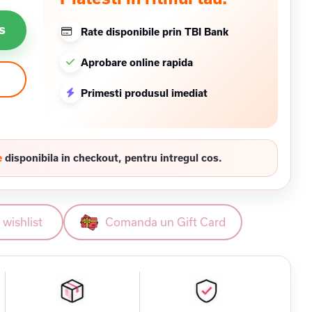
s
Rate disponibile prin TBI Bank
Aprobare online rapida
Primesti produsul imediat
e
disponibila in checkout, pentru intregul cos.
wishlist
Comanda un Gift Card