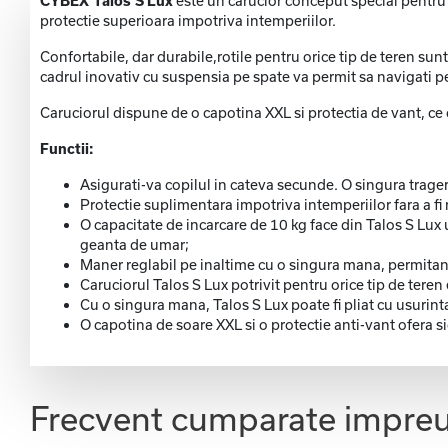
CYBEX Talos S
Lux
este un carucior conceput special pentru t
protectie superioara impotriva intemperiilor.
Confortabile, dar durabile,rotile pentru orice tip de teren sunt
cadrul inovativ cu suspensia pe spate va permit sa navigati pe
Caruciorul dispune de o capotina XXL si protectia de vant, ce
Functii:
Asigurati-va copilul in cateva secunde. O singura trager
Protectie suplimentara impotriva intemperiilor fara a f
O capacitate de incarcare de 10 kg face din Talos S Lux
geanta de umar;
Maner reglabil pe inaltime cu o singura mana, permitand 
Caruciorul Talos S Lux potrivit pentru orice tip de teren
Cu o singura mana, Talos S Lux poate fi pliat cu usurint
O capotina de soare XXL si o protectie anti-vant ofera 
Frecvent cumparate impre