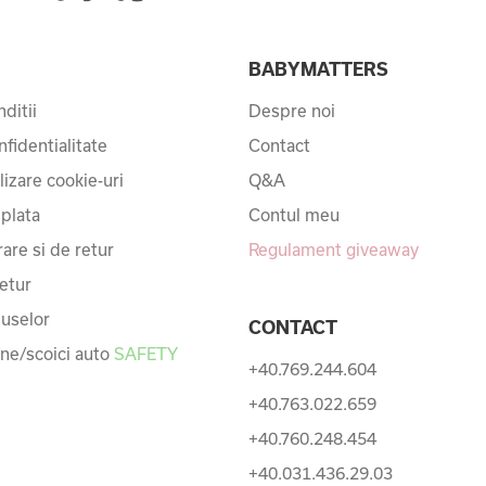
I
BABYMATTERS
ditii
Despre noi
nfidentialitate
Contact
ilizare cookie-uri
Q&A
 plata
Contul meu
rare si de retur
Regulament giveaway
etur
uselor
CONTACT
une/scoici auto
SAFETY
+40.769.244.604
+40.763.022.659
+40.760.248.454
+40.031.436.29.03