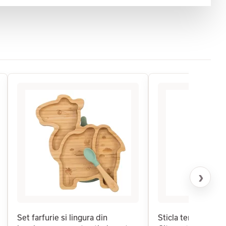
›
Set farfurie si lingura din
Sticla termos pent