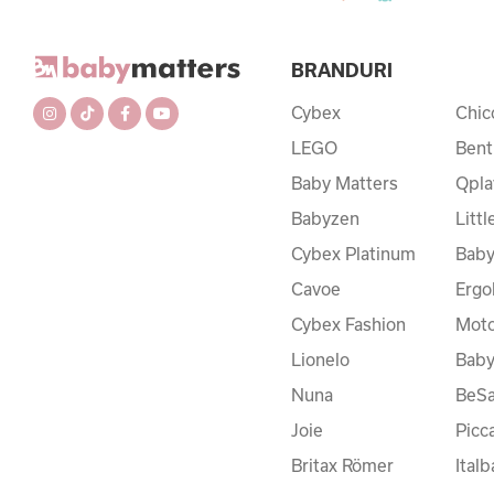
BRANDURI
Cybex
Chic
LEGO
Bent
Baby Matters
Qpla
Babyzen
Litt
Cybex Platinum
Baby
Cavoe
Ergo
Cybex Fashion
Moto
Lionelo
Bab
Nuna
BeSa
Joie
Picc
Britax Römer
Ital