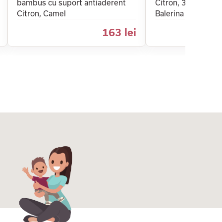
bambus cu suport antiaderent
Citron, 350 ml, edi
Citron, Camel
Balerina
163 lei