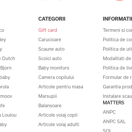
CATEGORII
INFORMATI
co
Gift card
Termeni si con
ley
Carucioare
Politica de co
y
Scaune auto
Politica de ut
le Dutch
Scoici auto
Modalitati de
Bjorn
Baby monitors
Politica de liv
baby
Camera copilului
Formular de r
rola
Articole pentru masa
Garantia prod
ymoov
Marsupii
Instalare sca
MATTERS
fe
Balansoare
ANPC
a Loulou
Articole voiaj copii
ANPC SAL
baby
Articole voiaj adulti
SOL