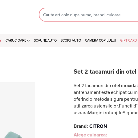
Y
CARUCIOARE
SCAUNE AUTO
SCOICI AUTO
CAMERA COPILULUI
GIFT CARD
Set 2 tacamuri din otel 
Set 2 tacamuri din otel inoxidab
antrenament este echipat cu mar
oferind o metoda sigura pentru 
utilizarea ustensilelor.Functii
usoaraMargini rotunjiteSiguran
Brand:
CITRON
Alege culoarea: