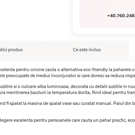
+40.760.248
stici produs
Ce este inclus
celenta pentru oricine cauta o alternativa eco-friendly la paharele ob
ele preocupate de mediul inconjurator si care doresc sa reduca impa
subtire si o culoare alba luminoasa, decorata cu detalii subtile in 
ra mentinerea bauturii la temperatura dorita, fiind ideal pentru trans
d fi spalat la masina de spalat vase sau curatat manual. Paiul din ba
egere excelenta pentru persoanele care cauta un pahar practic, eco-fri