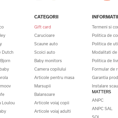
CATEGORII
INFORMATI
co
Gift card
Termeni si con
ley
Carucioare
Politica de co
y
Scaune auto
Politica de ut
le Dutch
Scoici auto
Modalitati de
Bjorn
Baby monitors
Politica de liv
baby
Camera copilului
Formular de r
rola
Articole pentru masa
Garantia prod
ymoov
Marsupii
Instalare sca
MATTERS
fe
Balansoare
ANPC
a Loulou
Articole voiaj copii
ANPC SAL
baby
Articole voiaj adulti
SOL