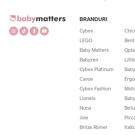
BRANDURI
Cybex
Chic
LEGO
Bent
Baby Matters
Qpla
Babyzen
Litt
Cybex Platinum
Baby
Cavoe
Ergo
Cybex Fashion
Moto
Lionelo
Bab
Nuna
BeSa
Joie
Picc
Britax Römer
Ital