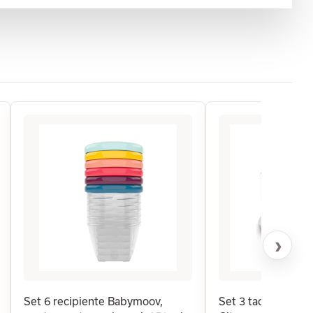
›
Set 6 recipiente Babymoov,
Set 3 tacamuri din 