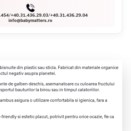
.454
/
+40.31.436.29.03
/
+40.31.436.29.04
info@babymatters.ro
isnuite din plastic sau sticla. Fabricat din materiale organice
ctul negativ asupra planetei.
nuante de galben deschis, asemanatoare cu culoarea fructului
portul bauturilor la birou sau in timpul calatoriilor.
mbus asigura o utilizare confortabila si igienica, fara a
endly si estetic placut, potrivit pentru orice ocazie, fie ca