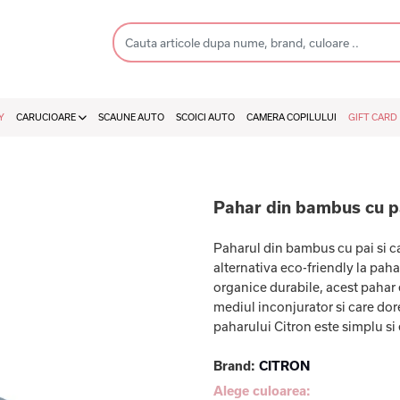
Y
CARUCIOARE
SCAUNE AUTO
SCOICI AUTO
CAMERA COPILULUI
GIFT CARD
Pahar din bambus cu pa
Paharul din bambus cu pai si ca
alternativa eco-friendly la paha
organice durabile, acest pahar
mediul inconjurator si care do
paharului Citron este simplu si el
Brand:
CITRON
Alege culoarea: