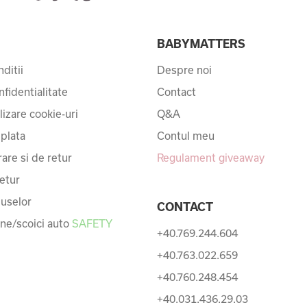
I
BABYMATTERS
ditii
Despre noi
nfidentialitate
Contact
ilizare cookie-uri
Q&A
 plata
Contul meu
rare si de retur
Regulament giveaway
etur
uselor
CONTACT
une/scoici auto
SAFETY
+40.769.244.604
+40.763.022.659
+40.760.248.454
+40.031.436.29.03