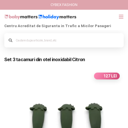
CYBEX FASHION
Centru Acreditat de Siguranta in Trafic a Micilor Pasageri
GIFT CARD
Alege culoarea cadrului
Cybex Fashion
Set 3 tacamuri din otel inoxidabil Citron
Italbaby Collections
Branduri
127 LEI
CARUCIOARE COPII
SCAUNE AUTO
SCOICI AUTO