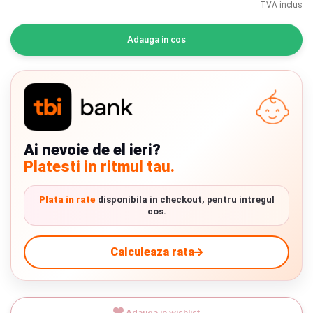
TVA inclus
INGRIJIRE PERSONALA
Adauga in cos
BAIE SI TOALETA
Informatii companie
Despre noi
Ai nevoie de el ieri?
Blog
Platesti in ritmul tau.
Regulament giveaway
Plata in rate
disponibila in checkout, pentru intregul
cos.
Showroom
Chrome cu detalii negre
3246 lei
Depozit
Calculeaza rata
Q & A
Verde cu detalii negre
5646 lei
Livrare prin curier in Romania si in Uniunea
Branduri
Europeana. Toate comenzile sunt expediate din
Detalii
Adauga in wishlist