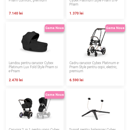
Priam Comfort, premium
Cybex Platinum Style Priam si e-
Priam
Contact
7.140 lei
1.370 lei
Gama Noua
Gama Noua
Copyright 2026 BabyMatters
Landou pentru carucior Cybex
Cadru carucior Cybex Platinum e-
Platinum Lux Fold Style Priam si
Priam Style pentru copii, electric,
e-Priam
premium
2.470 lei
6.590 lei
Gama Noua
Carucior 2 in 1 pentru copii Cybex
Suport pentru balansoar Cybex