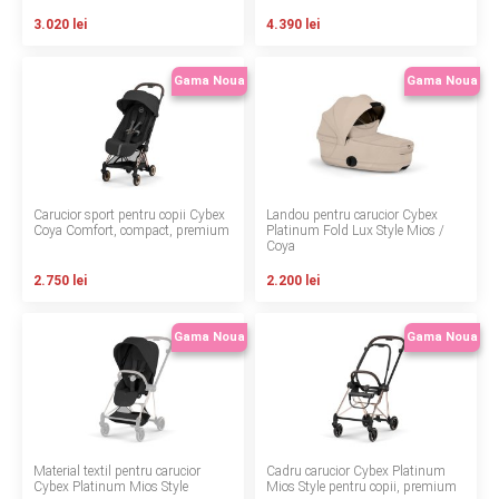
INGRIJIRE PERSONALA
3.020 lei
4.390 lei
BAIE SI TOALETA
Gama Noua
Gama Noua
Informatii companie
Despre noi
Carucior sport pentru copii Cybex
Landou pentru carucior Cybex
Coya Comfort, compact, premium
Platinum Fold Lux Style Mios /
Coya
Blog
2.750 lei
2.200 lei
Regulament giveaway
Gama Noua
Gama Noua
Showroom
Depozit
Q & A
Material textil pentru carucior
Cadru carucior Cybex Platinum
Branduri
Cybex Platinum Mios Style
Mios Style pentru copii, premium