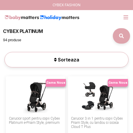
CYBEX FASHION
CYBEX PLATINUM
GIFT CARD
94 produse
Cybex Fashion
Sorteaza
Italbaby Collections
Branduri
Gama Noua
Gama Noua
CARUCIOARE COPII
SCAUNE AUTO
Carucior sport pentru copii Cybex
Carucior 3 in 1 pentru copii Cybex
SCOICI AUTO
Platinum e-Priam Style, premium
Priam Style, cu landou si scoica
Cloud T Plus