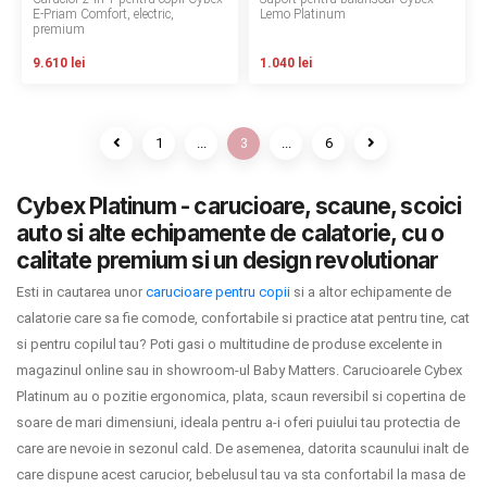
E-Priam Comfort, electric,
Lemo Platinum
premium
9.610 lei
1.040 lei
1
...
3
...
6
Cybex Platinum - carucioare, scaune, scoici
auto si alte echipamente de calatorie, cu o
calitate premium si un design revolutionar
Esti in cautarea unor
carucioare pentru copii
si a altor echipamente de
calatorie care sa fie comode, confortabile si practice atat pentru tine, cat
si pentru copilul tau? Poti gasi o multitudine de produse excelente in
magazinul online sau in showroom-ul Baby Matters. Carucioarele Cybex
Platinum au o pozitie ergonomica, plata, scaun reversibil si copertina de
soare de mari dimensiuni, ideala pentru a-i oferi puiului tau protectia de
care are nevoie in sezonul cald. De asemenea, datorita scaunului inalt de
care dispune acest carucior, bebelusul tau va sta confortabil la masa de