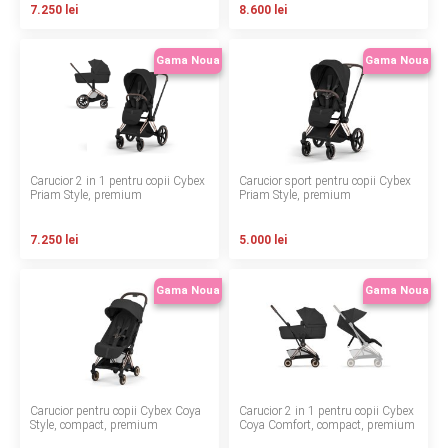
7.250 lei
8.600 lei
LA PLIMBARE
Gama Noua
Gama Noua
CAMERA COPILULUI
JUCARII
MARSUPII BEBELUSI
Carucior 2 in 1 pentru copii Cybex
Carucior sport pentru copii Cybex
Priam Style, premium
Priam Style, premium
LEAGANE COPII
7.250 lei
5.000 lei
BALANSOARE COPII
Gama Noua
Gama Noua
BABY MONITORS
HRANIRE SI DIVERSIFICARE
Carucior pentru copii Cybex Coya
Carucior 2 in 1 pentru copii Cybex
CASA SI CURATENIE
Style, compact, premium
Coya Comfort, compact, premium