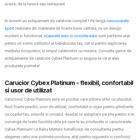
acasa, de la terasa sau restaurant.
Iti doresti un echipament de calatorie complet? Pe langa
carucioarele
sport
realizate din materiale de foarte buna calitate, cu un design
modern si functional,
scaunele auto
si
scoicile auto
sunt perfecte atat
pentru un somn odihnitor al bebelusului tau, cat si pentru explorarea
mediului incojurator, in timpul calatoriilor cu masina. Consulta gama de
echipamente de calatorie Cybex Platinum si asigura-te ca ai ales
produsele potrivite!
Carucior Cybex Platinum - flexibil, confortabil
si usor de utilizat
Caruciorul Cybex Platinum este un produs care imbina utilul cu placutul,
fiind foarte practic, usor de utilizat, confortabil si sigur pentru plimbarile
cu copilul tau, oriunde si oricand. Asadar, te asteptam pe site pentru a te
convinge de toate functiile utile pe care le au produsele si carucioarele
Cybex Platinum! La Baby Matters beneficiezi de consultanta pentru
alegerea celor mai potrivite produse, atat pentru siguranta si confortul