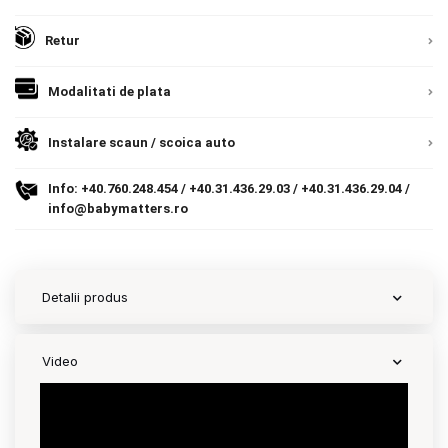
Europeana. Toate comenzile sunt expediate din
Detalii
9.305 lei
Termeni si conditii
Romania, direct la client.
Detalii
Retur
TVA inclus
Politica de confidentialitate
Modalitati de plata
Adauga in cos
Politica de utilizare cookie-uri
Instalare scaun / scoica auto
Modalitati de plata
Info:
+40.760.248.454
/
+40.31.436.29.03
/
+40.31.436.29.04
/
Politica de livrare si retur
info@babymatters.ro
Formular de retur
Garantia produselor
Detalii produs
Instalare scaune/scoici auto
ANPC
Video
ANPC SAL
SOL