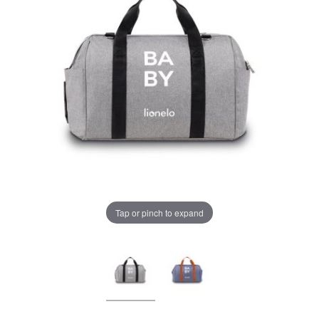
LA PLIMBARE
CAMERA COPILULUI
JUCARII
MARSUPII BEBELUSI
Chrome cu detalii negre
3246 lei
LEAGANE COPII
Verde cu detalii negre
5646 lei
BALANSOARE COPII
Tap or pinch to expand
BABY MONITORS
Alege culoarea cadrului
HRANIRE SI DIVERSIFICARE
CASA SI CURATENIE