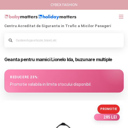
CYBEX FASHION
Centru Acreditat de Siguranta in Trafic a Micilor Pasageri
GIFT CARD
Cybex Fashion
Alege culoarea cadrului
Geanta pentru mamici Lionelo Ida, buzunare multiple
Italbaby Collections
Branduri
REDUCERE 23%:
Promotie valabila in limita stocului disponibil.
CARUCIOARE COPII
SCAUNE AUTO
PROMOTIE
285 LEI
SCOICI AUTO