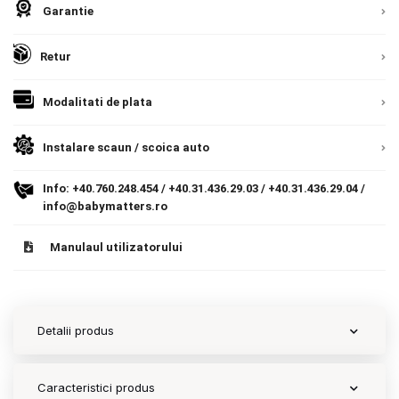
Garantie
Contact
Retur
Copyright 2026 BabyMatters
Modalitati de plata
Instalare scaun / scoica auto
Info:
+40.760.248.454
/
+40.31.436.29.03
/
+40.31.436.29.04
/
info@babymatters.ro
Manulaul utilizatorului
Detalii produs
Caracteristici produs