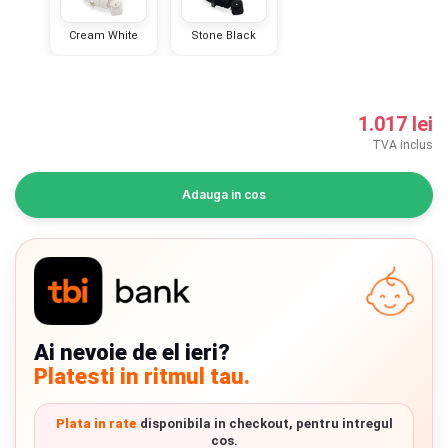
INGRIJIRE PERSONALA
Cream White
Stone Black
BAIE SI TOALETA
1.017 lei
Informatii companie
TVA inclus
Despre noi
Adauga in cos
Blog
Regulament giveaway
Showroom
Ai nevoie de el ieri?
Chrome cu detalii negre
3246 lei
Depozit
Platesti in ritmul tau.
Q & A
Verde cu detalii negre
5646 lei
Plata in rate
disponibila in checkout, pentru intregul
Branduri
cos.