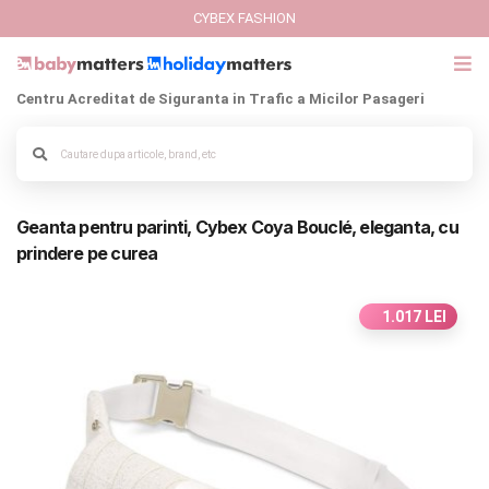
CYBEX FASHION
Centru Acreditat de Siguranta in Trafic a Micilor Pasageri
GIFT CARD
Cybex Fashion
Alege culoarea cadrului
Geanta pentru parinti, Cybex Coya Bouclé, eleganta, cu
Italbaby Collections
prindere pe curea
Branduri
1.017 LEI
CARUCIOARE COPII
SCAUNE AUTO
SCOICI AUTO