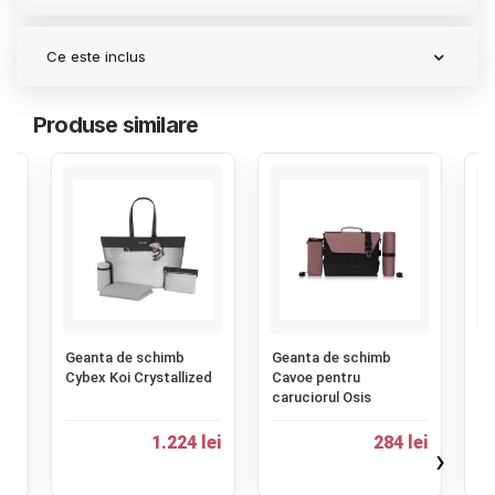
Ce este inclus
Produse similare
‹
,
Geanta de schimb
Geanta de schimb
Ru
Cybex Koi Crystallized
Cavoe pentru
im
caruciorul Osis
mu
pe
zi
1.224 lei
284 lei
ei
›