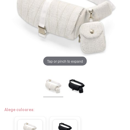
LA PLIMBARE
CAMERA COPILULUI
JUCARII
MARSUPII BEBELUSI
Chrome cu detalii negre
3246 lei
Tap or pinch to expand
LEAGANE COPII
Verde cu detalii negre
5646 lei
BALANSOARE COPII
BABY MONITORS
Alege culoarea cadrului
HRANIRE SI DIVERSIFICARE
Alege culoarea:
CASA SI CURATENIE