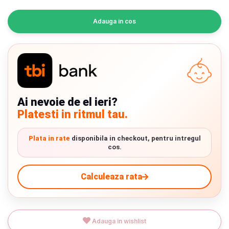
INGRIJIRE PERSONALA
Adauga in cos
BAIE SI TOALETA
Informatii companie
Despre noi
Ai nevoie de el ieri?
Platesti in ritmul tau.
Blog
Regulament giveaway
Plata in rate
disponibila in checkout, pentru intregul
cos.
Showroom
Chrome cu detalii negre
3246 lei
Calculeaza rata
Depozit
Q & A
Verde cu detalii negre
5646 lei
Livrare prin curier in Romania si in Uniunea
Adauga in wishlist
Branduri