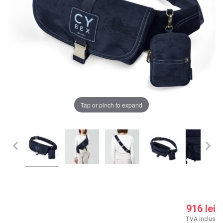
LA PLIMBARE
CAMERA COPILULUI
JUCARII
MARSUPII BEBELUSI
Chrome cu detalii negre
3246 lei
Tap or pinch to expand
LEAGANE COPII
Verde cu detalii negre
5646 lei
BALANSOARE COPII
BABY MONITORS
Alege culoarea cadrului
HRANIRE SI DIVERSIFICARE
CASA SI CURATENIE
916 lei
TVA inclus