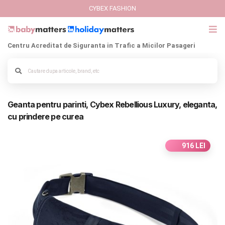
CYBEX FASHION
Centru Acreditat de Siguranta in Trafic a Micilor Pasageri
GIFT CARD
Cybex Fashion
Alege culoarea cadrului
Geanta pentru parinti, Cybex Rebellious Luxury, eleganta,
Italbaby Collections
cu prindere pe curea
Branduri
916 LEI
CARUCIOARE COPII
SCAUNE AUTO
SCOICI AUTO