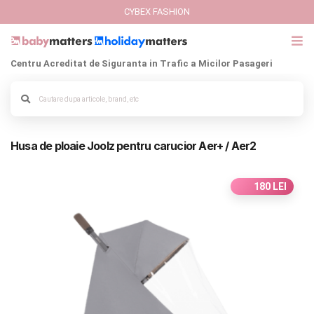
CYBEX FASHION
Centru Acreditat de Siguranta in Trafic a Micilor Pasageri
GIFT CARD
Alege culoarea cadrului
Cybex Fashion
Husa de ploaie Joolz pentru carucior Aer+ / Aer2
Italbaby Collections
Branduri
180 LEI
CARUCIOARE COPII
SCAUNE AUTO
SCOICI AUTO