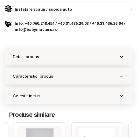
9.305 lei
Termeni si conditii
TVA inclus
Instalare scaun / scoica auto
Politica de confidentialitate
Info:
+40.760.248.454
/
+40.31.436.29.03
/
+40.31.436.29.04
/
Adauga in cos
info@babymatters.ro
Politica de utilizare cookie-uri
Modalitati de plata
Detalii produs
Politica de livrare si retur
Formular de retur
Caracteristici produs
Garantia produselor
Ce este inclus
Instalare scaune/scoici auto
ANPC
Produse similare
ANPC SAL
SOL