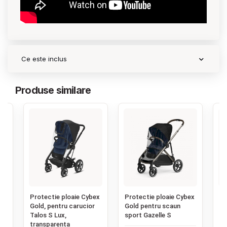
Ce este inclus
Produse similare
‹
Protectie ploaie Cybex
Protectie ploaie Cybex
Pr
ru
Gold, pentru carucior
Gold pentru scaun
pa
Talos S Lux,
sport Gazelle S
ca
transparenta
un