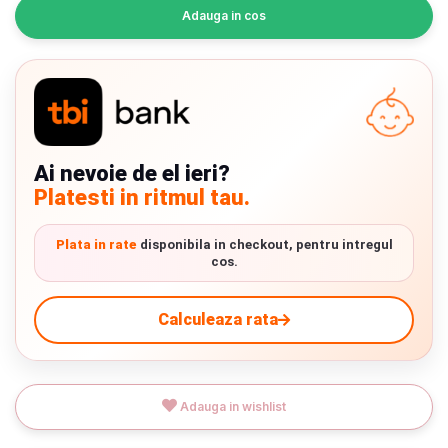
INGRIJIRE PERSONALA
Adauga in cos
BAIE SI TOALETA
Informatii companie
Ai nevoie de el ieri?
Despre noi
Platesti in ritmul tau.
Blog
Plata in rate
disponibila in checkout, pentru intregul
cos.
Regulament giveaway
Showroom
Calculeaza rata
Depozit
Chrome cu detalii negre
3246 lei
Q & A
Adauga in wishlist
Verde cu detalii negre
5646 lei
Branduri