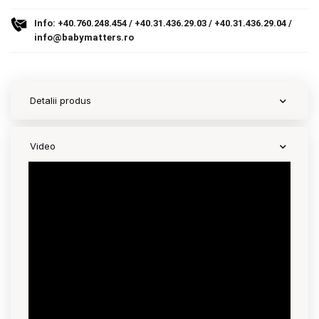
Info:
+40.760.248.454
/
+40.31.436.29.03
/
+40.31.436.29.04
/
Contact
info@babymatters.ro
Copyright 2026 BabyMatters
Detalii produs
Video