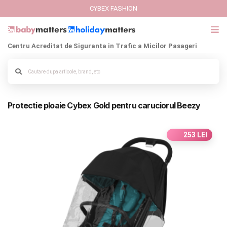
CYBEX FASHION
Centru Acreditat de Siguranta in Trafic a Micilor Pasageri
GIFT CARD
Cybex Fashion
Alege culoarea cadrului
Protectie ploaie Cybex Gold pentru caruciorul Beezy
Italbaby Collections
Branduri
253 LEI
CARUCIOARE COPII
SCAUNE AUTO
SCOICI AUTO