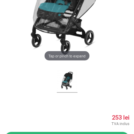
LA PLIMBARE
CAMERA COPILULUI
JUCARII
MARSUPII BEBELUSI
Tap or pinch to expand
Chrome cu detalii negre
3246 lei
LEAGANE COPII
Verde cu detalii negre
5646 lei
BALANSOARE COPII
BABY MONITORS
Alege culoarea cadrului
HRANIRE SI DIVERSIFICARE
253 lei
CASA SI CURATENIE
TVA inclus