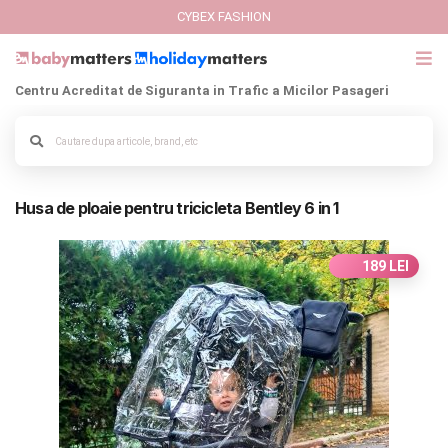
CYBEX FASHION
Centru Acreditat de Siguranta in Trafic a Micilor Pasageri
GIFT CARD
Alege culoarea cadrului
Cybex Fashion
Husa de ploaie pentru tricicleta Bentley 6 in 1
Italbaby Collections
Branduri
189 LEI
CARUCIOARE COPII
SCAUNE AUTO
SCOICI AUTO