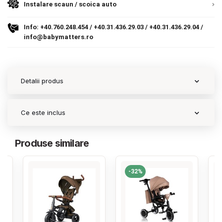
Instalare scaun / scoica auto
Contact
Info:
+40.760.248.454
/
+40.31.436.29.03
/
+40.31.436.29.04
/
info@babymatters.ro
Copyright 2026 BabyMatters
Detalii produs
Ce este inclus
Produse similare
-32%