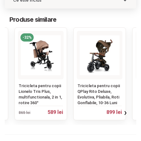
Ce este inclus
Produse similare
-32%
‹
ii
Tricicleta pentru copii
Tricicleta pentru copii
Hu
 -
Lionelo Tris Plus,
QPlay Rito Deluxe,
pe
multifunctionala, 2 in 1,
Evolutiva, Pliabila, Roti
Be
rotire 360°
Gonflabile, 10-36 Luni
›
ei
589 lei
899 lei
865 lei