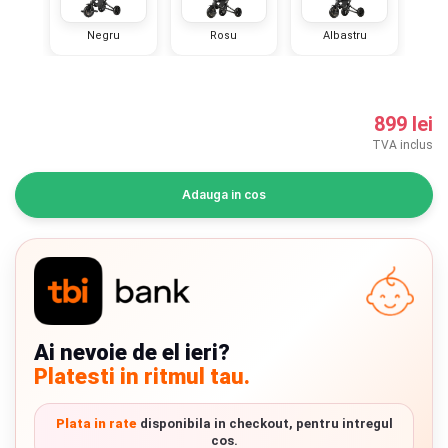
INGRIJIRE PERSONALA
Negru
Rosu
Albastru
BAIE SI TOALETA
899 lei
Informatii companie
TVA inclus
Despre noi
Adauga in cos
Blog
Regulament giveaway
Showroom
Chrome cu detalii negre
3246 lei
Ai nevoie de el ieri?
Depozit
Platesti in ritmul tau.
Q & A
Verde cu detalii negre
5646 lei
Plata in rate
disponibila in checkout, pentru intregul
Branduri
cos.