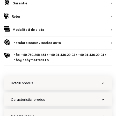
Garantie
Contact
Retur
Copyright 2026 BabyMatters
Modalitati de plata
Instalare scaun / scoica auto
Info:
+40.760.248.454
/
+40.31.436.29.03
/
+40.31.436.29.04
/
info@babymatters.ro
Detalii produs
Caracteristici produs