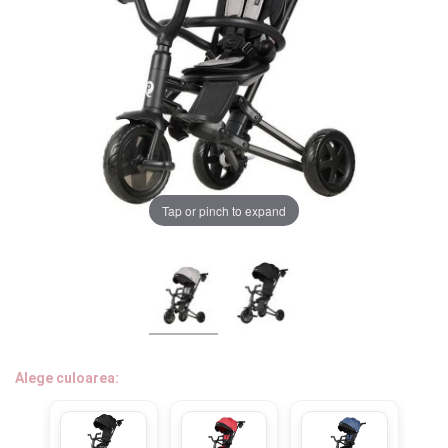
LA PLIMBARE
CAMERA COPILULUI
JUCARII
MARSUPII BEBELUSI
Chrome cu detalii negre
3246 lei
Tap or pinch to expand
LEAGANE COPII
Verde cu detalii negre
5646 lei
BALANSOARE COPII
BABY MONITORS
Alege culoarea cadrului
HRANIRE SI DIVERSIFICARE
Alege culoarea:
CASA SI CURATENIE