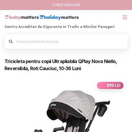
CYBEX FASHION
Centru Acreditat de Siguranta in Trafic a Micilor Pasageri
GIFT CARD
Cybex Fashion
Alege culoarea cadrului
Tricicleta pentru copii Ultrapliabila QPlay Nova Niello,
Italbaby Collections
Reversibila, Roti Cauciuc, 10-36 Luni
Branduri
899 LEI
CARUCIOARE COPII
SCAUNE AUTO
SCOICI AUTO