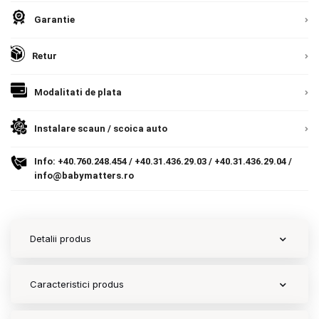
Garantie
Contact
Retur
Copyright 2026 BabyMatters
Modalitati de plata
Instalare scaun / scoica auto
Info:
+40.760.248.454
/
+40.31.436.29.03
/
+40.31.436.29.04
/
info@babymatters.ro
Detalii produs
Caracteristici produs