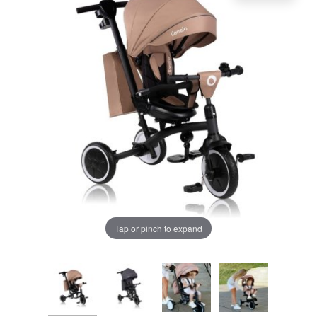
LA PLIMBARE
CAMERA COPILULUI
JUCARII
MARSUPII BEBELUSI
Chrome cu detalii negre
3246 lei
LEAGANE COPII
Verde cu detalii negre
5646 lei
BALANSOARE COPII
BABY MONITORS
Tap or pinch to expand
Alege culoarea cadrului
HRANIRE SI DIVERSIFICARE
CASA SI CURATENIE