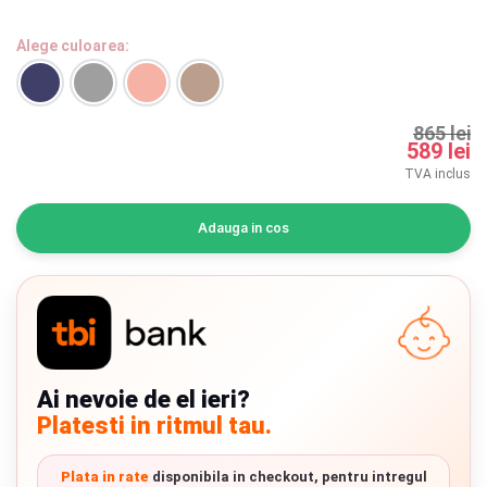
INGRIJIRE PERSONALA
Alege culoarea:
BAIE SI TOALETA
865 lei
Informatii companie
589 lei
TVA inclus
Despre noi
Adauga in cos
Blog
Regulament giveaway
Showroom
Chrome cu detalii negre
3246 lei
Depozit
Ai nevoie de el ieri?
Platesti in ritmul tau.
Q & A
Verde cu detalii negre
5646 lei
Branduri
Plata in rate
disponibila in checkout, pentru intregul