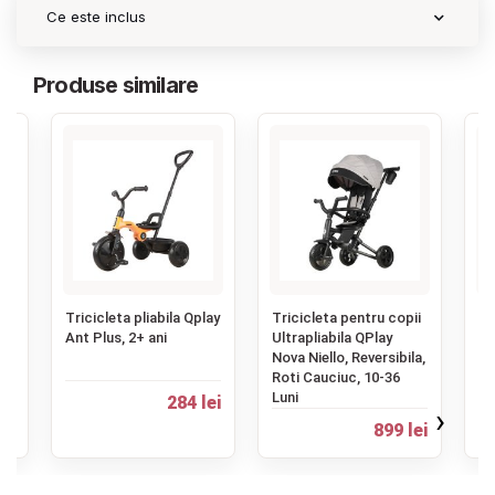
Ce este inclus
Produse similare
‹
ii
Tricicleta pliabila Qplay
Tricicleta pentru copii
Tr
Ant Plus, 2+ ani
Ultrapliabila QPlay
Li
Nova Niello, Reversibila,
ro
Roti Cauciuc, 10-36
Luni
284 lei
71
ei
›
899 lei