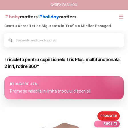
CYBEX FASHION
Centru Acreditat de Siguranta in Trafic a Micilor Pasageri
GIFT CARD
Cybex Fashion
Alege culoarea cadrului
Tricicleta pentru copii Lionelo Tris Plus, multifunctionala,
Italbaby Collections
2 in 1, rotire 360°
Branduri
REDUCERE 32%:
CARUCIOARE COPII
Promotie valabila in limita stocului disponibil.
SCAUNE AUTO
PROMOTIE
SCOICI AUTO
589 LEI