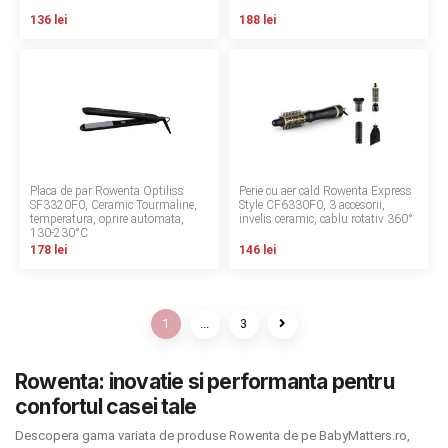
136 lei
188 lei
Placa de par Rowenta Optiliss
Perie cu aer cald Rowenta Express
SF3320F0, Ceramic Tourmaline,
Style CF6330F0, 3 accesorii,
temperatura, oprire automata,
invelis ceramic, cablu rotativ 360°
130‑230°C
178 lei
146 lei
1
...
3
Rowenta: inovatie si performanta pentru
confortul casei tale
Descopera gama variata de produse Rowenta de pe BabyMatters.ro,