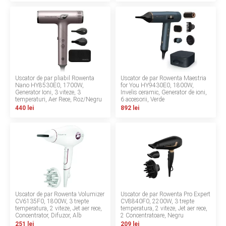
INGRIJIRE PERSONALA
BAIE SI TOALETA
Informatii companie
Uscator de par pliabil Rowenta
Uscator de par Rowenta Maestria
Nano HY8530E0, 1700W,
for You HY9430E0, 1800W,
Despre noi
Generator Ioni, 3 viteze, 3
Invelis ceramic, Generator de ioni,
temperaturi, Aer Rece, Roz/Negru
6 accesorii, Verde
440 lei
892 lei
Blog
Regulament giveaway
Showroom
Depozit
Uscator de par Rowenta Volumizer
Uscator de par Rowenta Pro Expert
Q & A
CV6135F0, 1800W, 3 trepte
CV8840F0, 2200W, 3 trepte
temperatura, 2 viteze, Jet aer rece,
temperatura, 2 viteze, Jet aer rece,
Concentrator, Difuzor, Alb
2 Concentratoare, Negru
Branduri
251 lei
209 lei