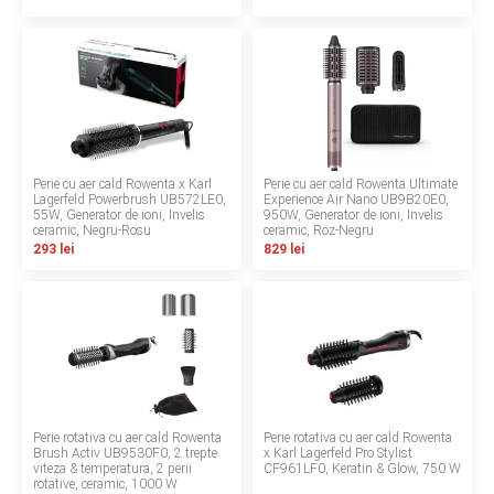
Termeni si conditii
Politica de confidentialitate
Politica de utilizare cookie-uri
Modalitati de plata
Perie cu aer cald Rowenta x Karl
Perie cu aer cald Rowenta Ultimate
Lagerfeld Powerbrush UB572LE0,
Experience Air Nano UB9B20E0,
55W, Generator de ioni, Invelis
Politica de livrare si retur
950W, Generator de ioni, Invelis
ceramic, Negru-Rosu
ceramic, Roz-Negru
293 lei
829 lei
Formular de retur
Garantia produselor
Instalare scaune/scoici auto
ANPC
Perie rotativa cu aer cald Rowenta
Perie rotativa cu aer cald Rowenta
ANPC SAL
Brush Activ UB9530F0, 2 trepte
x Karl Lagerfeld Pro Stylist
viteza & temperatura, 2 perii
CF961LF0, Keratin & Glow, 750 W
rotative, ceramic, 1000 W
SOL