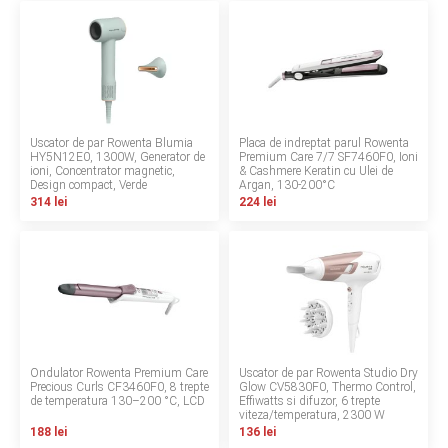
LA PLIMBARE
CAMERA COPILULUI
JUCARII
Uscator de par Rowenta Blumia
Placa de indreptat parul Rowenta
HY5N12E0, 1300W, Generator de
Premium Care 7/7 SF7460F0, Ioni
MARSUPII BEBELUSI
ioni, Concentrator magnetic,
& Cashmere Keratin cu Ulei de
Design compact, Verde
Argan, 130-200°C
314 lei
224 lei
LEAGANE COPII
BALANSOARE COPII
BABY MONITORS
HRANIRE SI DIVERSIFICARE
Ondulator Rowenta Premium Care
Uscator de par Rowenta Studio Dry
Precious Curls CF3460F0, 8 trepte
Glow CV5830F0, Thermo Control,
de temperatura 130–200 °C, LCD
Effiwatts si difuzor, 6 trepte
CASA SI CURATENIE
viteza/temperatura, 2300 W
188 lei
136 lei