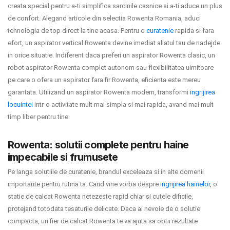
creata special pentru a-ti simplifica sarcinile casnice si a-ti aduce un plus
de confort. Alegand articole din selectia Rowenta Romania, aduci
tehnologia de top direct la tine acasa. Pentru o
curatenie
rapida si fara
efort, un aspirator vertical Rowenta devine imediat aliatul tau de nadejde
in orice situatie. Indiferent daca preferi un aspirator Rowenta clasic, un
robot aspirator Rowenta complet autonom sau flexibilitatea uimitoare
pe care o ofera un aspirator fara fir Rowenta, eficienta este mereu
garantata. Utilizand un aspirator Rowenta modern, transformi
ingrijirea
locuintei
intr-o activitate mult mai simpla si mai rapida, avand mai mult
timp liber pentru tine.
Rowenta: solutii complete pentru haine
impecabile si frumusete
Pe langa solutiile de curatenie, brandul exceleaza si in alte domenii
importante pentru rutina ta. Cand vine vorba despre
ingrijirea hainelor
, o
statie de calcat Rowenta netezeste rapid chiar si cutele dificile,
protejand totodata tesaturile delicate. Daca ai nevoie de o solutie
compacta, un fier de calcat Rowenta te va ajuta sa obtii rezultate