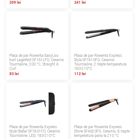
209 lei
241 lei
Contact
Copyright 2026 BabyMatters
Placa de par Rowenta EasyLiss
Placa de par Rowenta Express
Karl Lagerfeld SF161LF0, Ceramic
Style SF1810F0, Ceramic
Tourmaline, 200 °C, Straight &
Tourmaline, 2 trepte temperatura
Curl
180‑210°C
83 lei
112 lei
Placa de par Rowenta Express
Placa de par Rowenta Express
Style Stellar SF1831F0, Ceramic
Shine SF4620F0, Ceramic, 8 trepte
Tourmaline, LED, 180‑210°C
temperatura pana la 210 °C