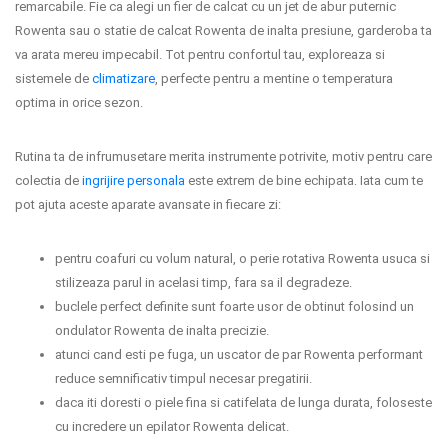
remarcabile. Fie ca alegi un fier de calcat cu un jet de abur puternic
Rowenta sau o statie de calcat Rowenta de inalta presiune, garderoba ta
va arata mereu impecabil. Tot pentru confortul tau, exploreaza si
sistemele de
climatizare
, perfecte pentru a mentine o temperatura
optima in orice sezon.
Rutina ta de infrumusetare merita instrumente potrivite, motiv pentru care
colectia de
ingrijire personala
este extrem de bine echipata. Iata cum te
pot ajuta aceste aparate avansate in fiecare zi:
pentru coafuri cu volum natural, o perie rotativa Rowenta usuca si
stilizeaza parul in acelasi timp, fara sa il degradeze.
buclele perfect definite sunt foarte usor de obtinut folosind un
ondulator Rowenta de inalta precizie.
atunci cand esti pe fuga, un uscator de par Rowenta performant
reduce semnificativ timpul necesar pregatirii.
daca iti doresti o piele fina si catifelata de lunga durata, foloseste
cu incredere un epilator Rowenta delicat.