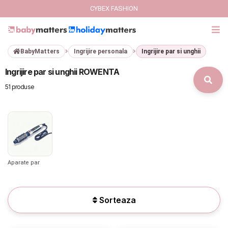
CYBEX FASHION
BabyMatters
Ingrijire personala
Ingrijire par si unghii
GIFT CARD
Ingrijire par si unghii ROWENTA
Cybex Fashion
51 produse
Italbaby Collections
Branduri
CARUCIOARE COPII
Aparate par
SCAUNE AUTO
Sorteaza
SCOICI AUTO