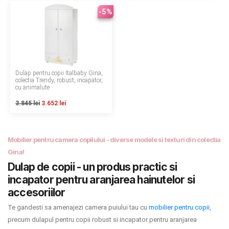
-5%
Contact
Copyright 2026 BabyMatters
Dulap pentru copii Italbaby Gina,
colectia Trendy, robust, incapator,
cu animalute
3.845 lei
3.652 lei
Mobilier pentru camera copilului - diverse modele si texturi din colectia
Gina!
Dulap de copii - un produs practic si
incapator pentru aranjarea hainutelor si
accesoriilor
Te gandesti sa amenajezi camera puiului tau cu
mobilier pentru copii
,
precum dulapul pentru copii robust si incapator pentru aranjarea