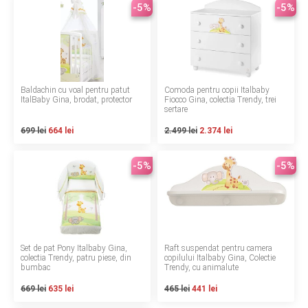
-5%
-5%
Termeni si conditii
Politica de confidentialitate
Politica de utilizare cookie-uri
Baldachin cu voal pentru patut
Comoda pentru copii Italbaby
ItalBaby Gina, brodat, protector
Fiocco Gina, colectia Trendy, trei
Modalitati de plata
sertare
699 lei
664 lei
2.499 lei
2.374 lei
Politica de livrare si retur
Formular de retur
-5%
-5%
Garantia produselor
Instalare scaune/scoici auto
ANPC
Set de pat Pony Italbaby Gina,
Raft suspendat pentru camera
colectia Trendy, patru piese, din
copilului Italbaby Gina, Colectie
bumbac
Trendy, cu animalute
ANPC SAL
669 lei
635 lei
465 lei
441 lei
SOL