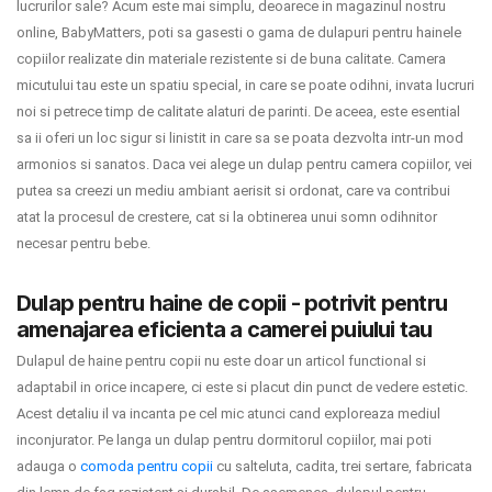
lucrurilor sale? Acum este mai simplu, deoarece in magazinul nostru
online, BabyMatters, poti sa gasesti o gama de dulapuri pentru hainele
copiilor realizate din materiale rezistente si de buna calitate. Camera
micutului tau este un spatiu special, in care se poate odihni, invata lucruri
noi si petrece timp de calitate alaturi de parinti. De aceea, este esential
sa ii oferi un loc sigur si linistit in care sa se poata dezvolta intr-un mod
armonios si sanatos. Daca vei alege un dulap pentru camera copiilor, vei
putea sa creezi un mediu ambiant aerisit si ordonat, care va contribui
atat la procesul de crestere, cat si la obtinerea unui somn odihnitor
necesar pentru bebe.
Dulap pentru haine de copii - potrivit pentru
amenajarea eficienta a camerei puiului tau
Dulapul de haine pentru copii nu este doar un articol functional si
adaptabil in orice incapere, ci este si placut din punct de vedere estetic.
Acest detaliu il va incanta pe cel mic atunci cand exploreaza mediul
inconjurator. Pe langa un dulap pentru dormitorul copiilor, mai poti
adauga o
comoda pentru copii
cu salteluta, cadita, trei sertare, fabricata