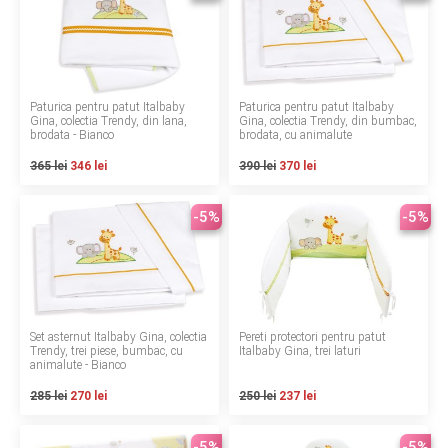
LA PLIMBARE
CAMERA COPILULUI
Paturica pentru patut Italbaby
Paturica pentru patut Italbaby
JUCARII
Gina, colectia Trendy, din lana,
Gina, colectia Trendy, din bumbac,
brodata - Bianco
brodata, cu animalute
MARSUPII BEBELUSI
365 lei
346 lei
390 lei
370 lei
LEAGANE COPII
-5%
-5%
BALANSOARE COPII
BABY MONITORS
Set asternut Italbaby Gina, colectia
Pereti protectori pentru patut
Trendy, trei piese, bumbac, cu
Italbaby Gina, trei laturi
HRANIRE SI DIVERSIFICARE
animalute - Bianco
285 lei
270 lei
250 lei
237 lei
CASA SI CURATENIE
-5%
-5%