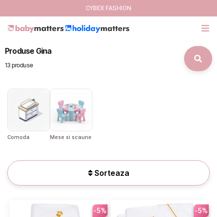
CYBEX FASHION
Produse Gina
GIFT CARD
13 produse
Cybex Fashion
Italbaby Collections
Branduri
Comoda
Mese si scaune
CARUCIOARE COPII
Sorteaza
SCAUNE AUTO
SCOICI AUTO
-5%
-5%