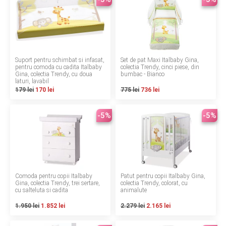
INGRIJIRE PERSONALA
BAIE SI TOALETA
Suport pentru schimbat si infasat,
Set de pat Maxi Italbaby Gina,
Informatii companie
pentru comoda cu cadita Italbaby
colectia Trendy, cinci piese, din
Gina, colectia Trendy, cu doua
bumbac - Bianco
laturi, lavabil
179 lei
170 lei
775 lei
736 lei
Despre noi
Blog
-5%
-5%
Regulament giveaway
Showroom
Comoda pentru copii Italbaby
Depozit
Patut pentru copii Italbaby Gina,
Gina, colectia Trendy, trei sertare,
colectia Trendy, colorat, cu
cu salteluta si cadita
animalute
Q & A
1.950 lei
1.852 lei
2.279 lei
2.165 lei
Branduri